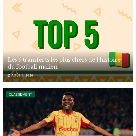
Les 5 transferts les plus chers de l’histoire
du football malien
AOÛT 1, 2026
CLASSEMENT