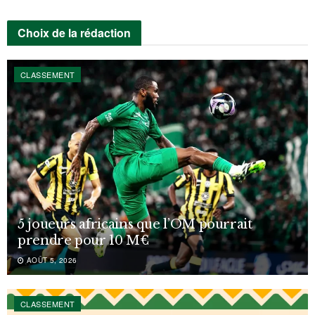
Choix de la rédaction
CLASSEMENT
5 joueurs africains que l’OM pourrait
prendre pour 10 M€
AOÛT 5, 2026
CLASSEMENT