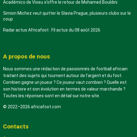
Académico de Viseu s’offre le retour de Mohamed Bouldini
Simion Michez veut quitter le Slavia Prague, plusieurs clubs sur le
coup
Radar actus Africafoot : Fil actus du 08 août 2026
A propos de nous
Nous sommes une rédaction de passionnés de football africain
traitant des sujets qui tournent autour de l’argent et du foot.
Combien gagne un joueur ? Ce joueur vaut combien ? Quelle est
son histoire et son évolution en termes de valeur marchande ?
Toutes les réponses sont en détail sur notre site.
© 2022–2026 africafoot.com
Contacts