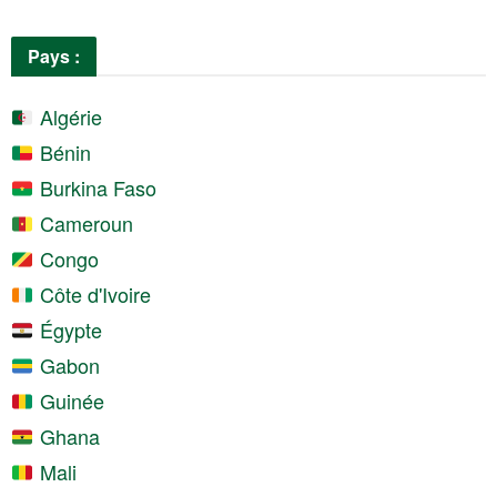
Pays :
Algérie
Bénin
Burkina Faso
Cameroun
Congo
Côte d'Ivoire
Égypte
Gabon
Guinée
Ghana
Mali