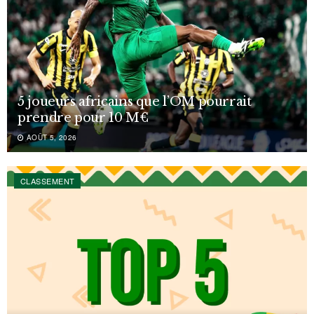
5 joueurs africains que l’OM pourrait
prendre pour 10 M€
AOÛT 5, 2026
CLASSEMENT