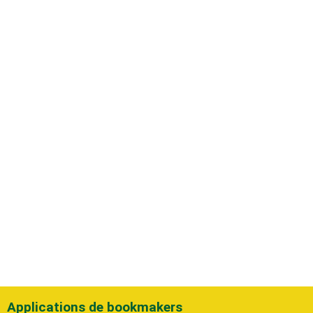
Applications de bookmakers