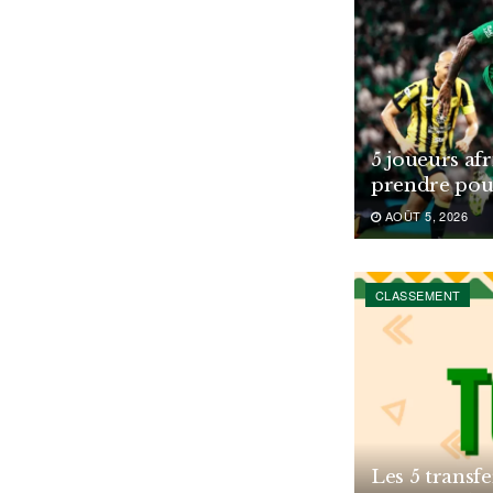
5 joueurs af
prendre pou
AOÛT 5, 2026
CLASSEMENT
Les 5 transfe