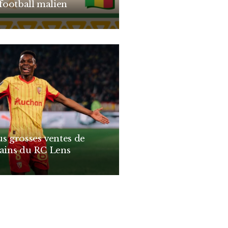
 football malien
us grosses ventes de
cains du RC Lens