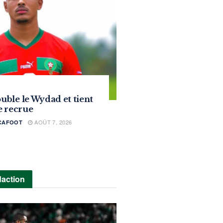
ble le Wydad et tient
e recrue
AOÛT 7, 2026
ICAFOOT
daction