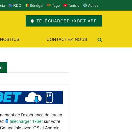
ria
RDC
Sénégal
Togo
Tunisie
Autres
TÉLÉCHARGER 1XBET APP
NOSTICS
CONTACTEZ-NOUS
ts
einement de l'expérience de jeu en
ez
télécharger 1xBet
sur votre
 Compatible avec iOS et Android,