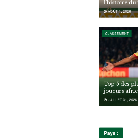
l’histoire du
AOÛT 1, 2026
CLASSEMENT
Top 5 des pl
joueurs afri
JUILLET 31, 2026
Pays :