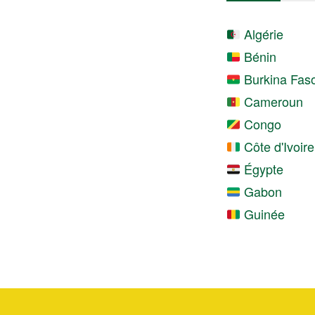
Algérie
Bénin
Burkina Fas
Cameroun
Congo
Côte d'Ivoire
Égypte
Gabon
Guinée