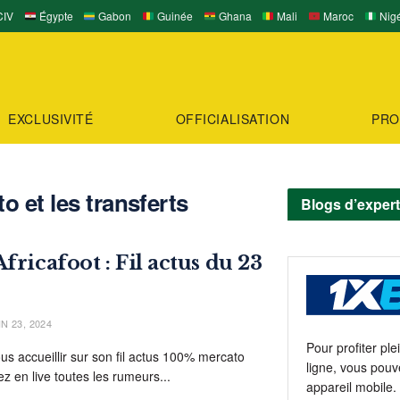
IV
Égypte
Gabon
Guinée
Ghana
Mali
Maroc
Nigé
EXCLUSIVITÉ
OFFICIALISATION
PRO
o et les transferts
Blogs d’exper
fricafoot : Fil actus du 23
N 23, 2024
Pour profiter pl
ous accueillir sur son fil actus 100% mercato
ligne, vous pouv
ez en live toutes les rumeurs...
appareil mobile.