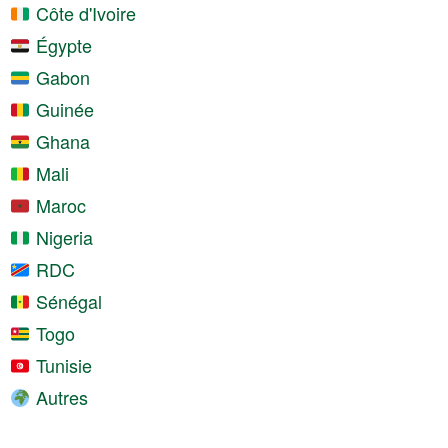
Côte d'Ivoire
Égypte
Gabon
Guinée
Ghana
Mali
Maroc
Nigeria
RDC
Sénégal
Togo
Tunisie
Autres