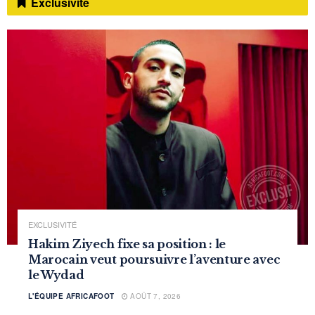
Exclusivité
EXCLUSIVITÉ
Hakim Ziyech fixe sa position : le
Marocain veut poursuivre l’aventure avec
le Wydad
L'ÉQUIPE AFRICAFOOT
AOÛT 7, 2026