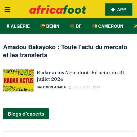
APP
ALGÉRIE
BÉNIN
BF
CAMEROUN
Amadou Bakayoko : Toute l'actu du mercato
et les transferts
Radar actus Africafoot : Fil actus du 31
juillet 2024
SALOMON AGADA
JUILLET 31, 2024
Blogs d’experts