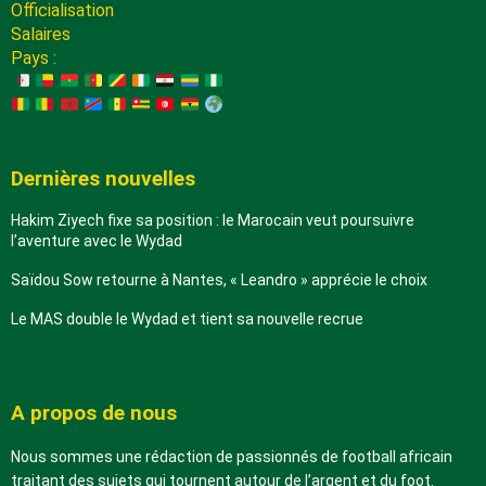
Officialisation
Salaires
Pays :
Dernières nouvelles
Hakim Ziyech fixe sa position : le Marocain veut poursuivre
l’aventure avec le Wydad
Saïdou Sow retourne à Nantes, « Leandro » apprécie le choix
Le MAS double le Wydad et tient sa nouvelle recrue
A propos de nous
Nous sommes une rédaction de passionnés de football africain
traitant des sujets qui tournent autour de l’argent et du foot.