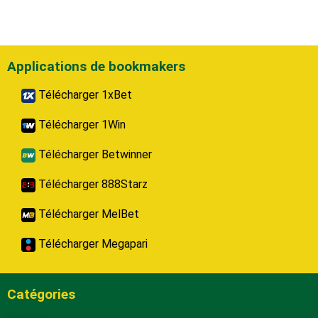
Applications de bookmakers
Télécharger 1xBet
Télécharger 1Win
Télécharger Betwinner
Télécharger 888Starz
Télécharger MelBet
Télécharger Megapari
Catégories