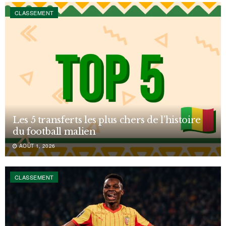
CLASSEMENT
Les 5 transferts les plus chers de l’histoire
du football malien
AOÛT 1, 2026
CLASSEMENT