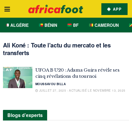
APP
ALGÉRIE
BÉNIN
BF
CAMEROUN
Ali Koné : Toute l'actu du mercato et les
transferts
UFOA B U20 : Adama Guira révèle ses
cinq révélations du tournoi
MOUSSAVOU BILLA
JUILLET 27, 2025 - ACTUALISÉ LE NOVEMBRE 13, 2025
Blogs d’experts