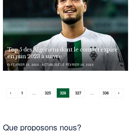
Top 5 des Algériens dont le contact expire
en juin 2023 à suivre
FÉVRIER 23, 2023 - ACTUALISÉ LE FÉVRIER 25, 2023
1
…
325
326
327
…
336
Que proposons nous?