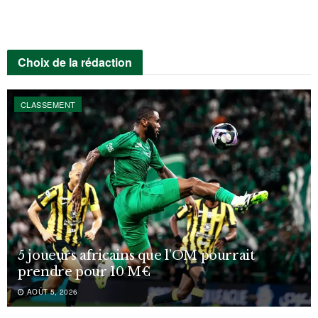
Choix de la rédaction
CLASSEMENT
5 joueurs africains que l’OM pourrait
prendre pour 10 M€
AOÛT 5, 2026