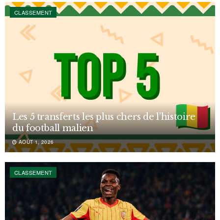
CLASSEMENT
Les 5 transferts les plus chers de l’histoire
du football malien
AOÛT 1, 2026
CLASSEMENT