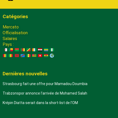
Catégories
Mercato
Officialisation
Salaires
Pays :
Dernières nouvelles
Strasbourg fait une offre pour Mamadou Doumbia
Trabzonspor annonce l’arrivée de Mohamed Salah
Krépin Diatta serait dans la short-list de l’OM