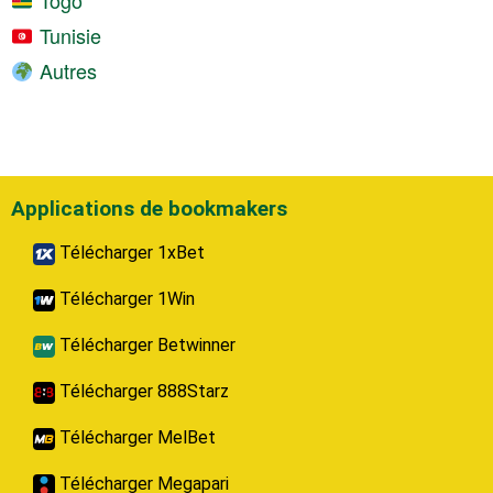
Tunisie
Autres
Applications de bookmakers
Télécharger 1xBet
Télécharger 1Win
Télécharger Betwinner
Télécharger 888Starz
Télécharger MelBet
Télécharger Megapari