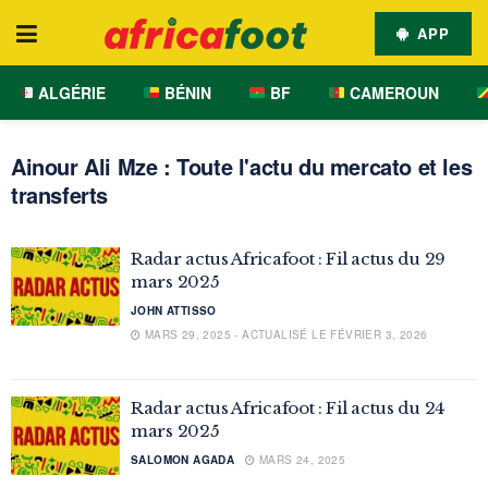
APP
ALGÉRIE
BÉNIN
BF
CAMEROUN
Ainour Ali Mze : Toute l'actu du mercato et les
transferts
Radar actus Africafoot : Fil actus du 29
mars 2025
JOHN ATTISSO
MARS 29, 2025 - ACTUALISÉ LE FÉVRIER 3, 2026
Radar actus Africafoot : Fil actus du 24
mars 2025
SALOMON AGADA
MARS 24, 2025