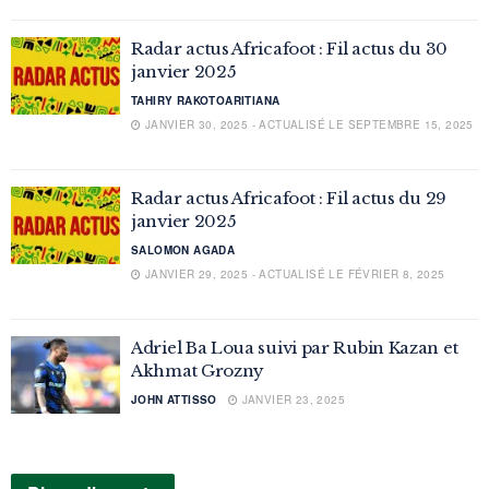
Radar actus Africafoot : Fil actus du 30
janvier 2025
TAHIRY RAKOTOARITIANA
JANVIER 30, 2025 - ACTUALISÉ LE SEPTEMBRE 15, 2025
Radar actus Africafoot : Fil actus du 29
janvier 2025
SALOMON AGADA
JANVIER 29, 2025 - ACTUALISÉ LE FÉVRIER 8, 2025
Adriel Ba Loua suivi par Rubin Kazan et
Akhmat Grozny
JOHN ATTISSO
JANVIER 23, 2025