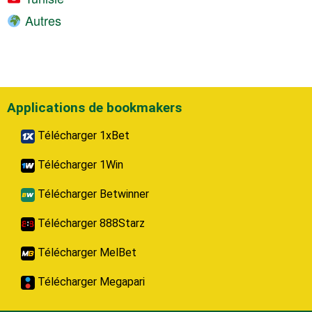
Autres
Applications de bookmakers
Télécharger 1xBet
Télécharger 1Win
Télécharger Betwinner
Télécharger 888Starz
Télécharger MelBet
Télécharger Megapari