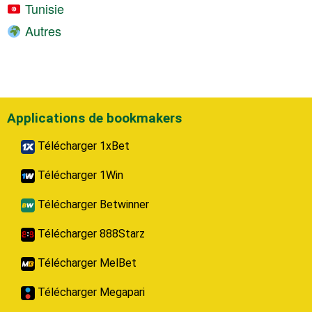
Tunisie
Autres
Applications de bookmakers
Télécharger 1xBet
Télécharger 1Win
Télécharger Betwinner
Télécharger 888Starz
Télécharger MelBet
Télécharger Megapari