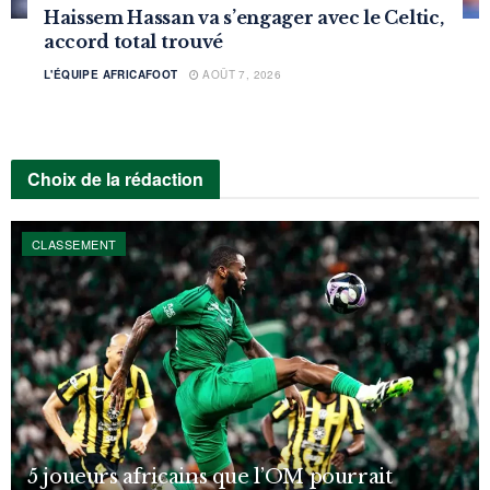
Haissem Hassan va s’engager avec le Celtic,
accord total trouvé
L'ÉQUIPE AFRICAFOOT
AOÛT 7, 2026
Choix de la rédaction
CLASSEMENT
5 joueurs africains que l’OM pourrait