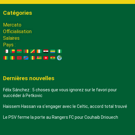
Catégories
Mercato
Officialisation
Salaires
Pays :
Dernières nouvelles
Félix Sánchez : 5 choses que vous ignorez sur le favori pour
succéder à Petkovic
Haissem Hassan va s’engager avec le Celtic, accord total trouvé
Le PSV ferme la porte au Rangers FC pour Couhaib Driouech