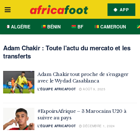
APP
ALGÉRIE
BÉNIN
BF
CAMEROUN
Adam Chakir : Toute l'actu du mercato et les
transferts
Adam Chakir tout proche de s’engager
avec le Wydad Casablanca
L'ÉQUIPE AFRICAFOOT
AOÛT 9, 2025
#EspoirsAfrique – 3 Marocains U20 à
suivre au pays
L'ÉQUIPE AFRICAFOOT
DÉCEMBRE 1, 2024