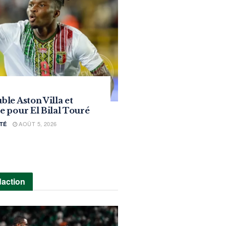
le Aston Villa et
 pour El Bilal Touré
AOÛT 5, 2026
TÉ
daction