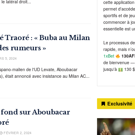
e latéral droit...
cette application 
permet d'accéder
sportifs et de j
commencer à jou
essentielle est 
 Traoré : « Buba au Milan
Le processus de
 des rumeurs »
rapide, mais n’ou
1xBet
130AF
S 5, 2024
de bienvenue — 
jusqu'à
130 $
hispano-malien de l'UD Levate, Aboubacar
), était annoncé avec insistance au Milan AC...
Exclusivité
 fond sur Aboubacar
oré
FÉVRIER 2, 2024