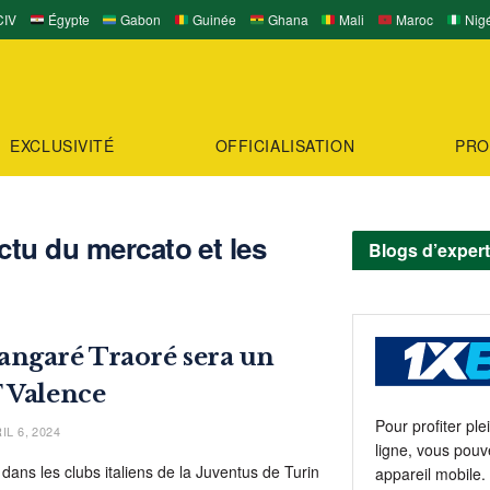
IV
Égypte
Gabon
Guinée
Ghana
Mali
Maroc
Nigé
EXCLUSIVITÉ
OFFICIALISATION
PRO
ctu du mercato et les
Blogs d’exper
angaré Traoré sera un
 Valence
Pour profiter pl
IL 6, 2024
ligne, vous pouv
 dans les clubs italiens de la Juventus de Turin
appareil mobile.