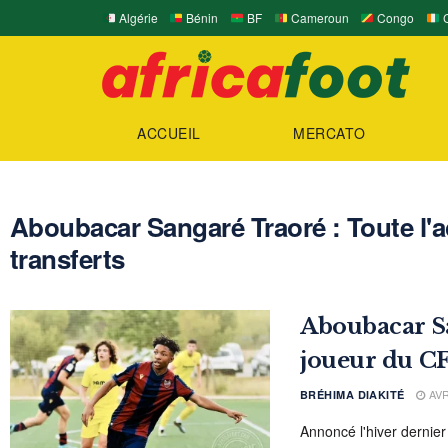
Algérie
Bénin
BF
Cameroun
Congo
C
ACCUEIL
MERCATO
Aboubacar Sangaré Traoré : Toute l'a
transferts
Aboubacar S
joueur du CF
AVR
BRÉHIMA DIAKITÉ
Annoncé l'hiver dernier