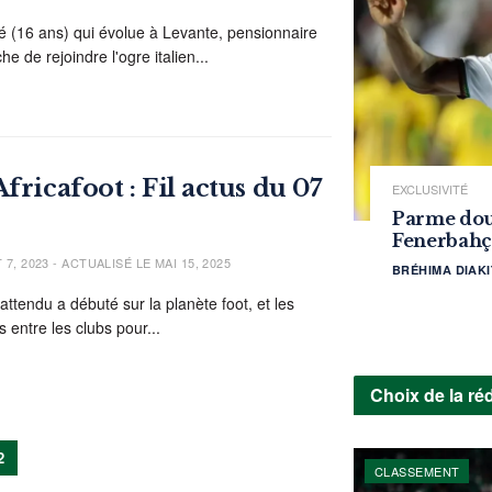
 (16 ans) qui évolue à Levante, pensionnaire
he de rejoindre l'ogre italien...
fricafoot : Fil actus du 07
EXCLUSIVITÉ
Parme doub
Fenerbahçe
7, 2023 - ACTUALISÉ LE MAI 15, 2025
BRÉHIMA DIAKI
attendu a débuté sur la planète foot, et les
s entre les clubs pour...
Choix de la ré
2
CLASSEMENT