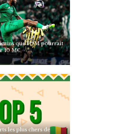
ricains que l’OM pourrait
r 10 M€
rts les plus chers de