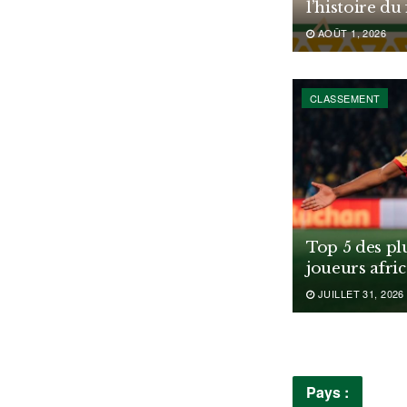
l’histoire du
AOÛT 1, 2026
CLASSEMENT
Top 5 des pl
joueurs afri
JUILLET 31, 2026
Pays :