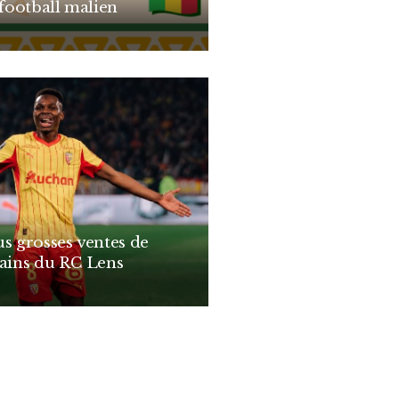
 football malien
us grosses ventes de
cains du RC Lens