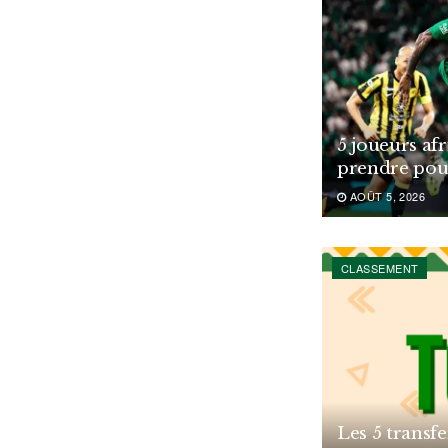
5 joueurs af
prendre pou
AOÛT 5, 2026
CLASSEMENT
Les 5 transfe