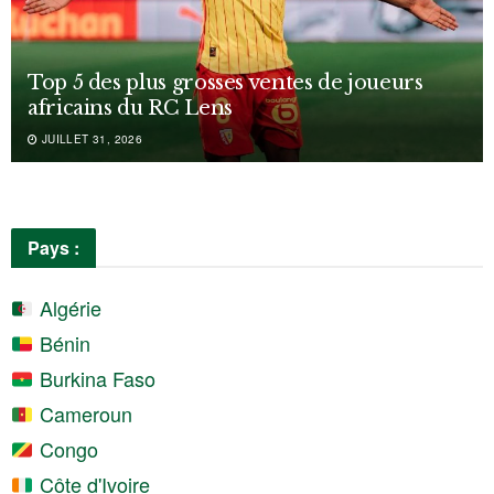
Top 5 des plus grosses ventes de joueurs
africains du RC Lens
JUILLET 31, 2026
Pays :
Algérie
Bénin
Burkina Faso
Cameroun
Congo
Côte d'Ivoire