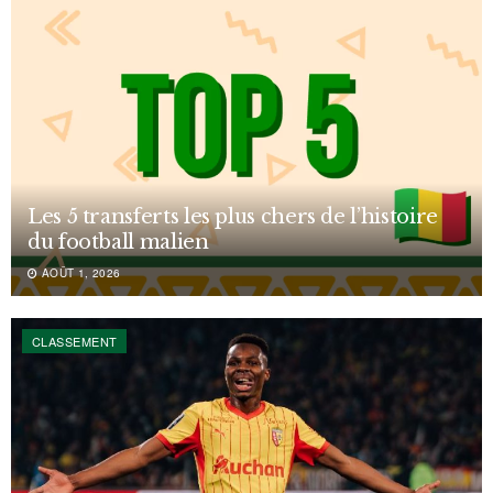
Les 5 transferts les plus chers de l’histoire
du football malien
AOÛT 1, 2026
CLASSEMENT