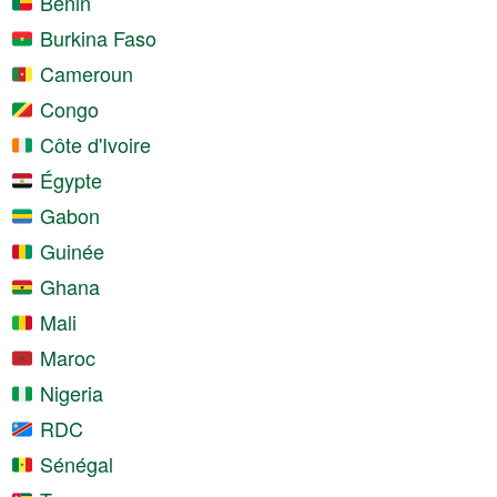
Bénin
Burkina Faso
Cameroun
Congo
Côte d'Ivoire
Égypte
Gabon
Guinée
Ghana
Mali
Maroc
Nigeria
RDC
Sénégal