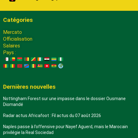
Catégories
Mercato
Officialisation
Salaires
Pays :
Dernières nouvelles
Nottingham Forest sur une impasse dans le dossier Ousmane
Diomandé
Radar actus Africafoot : Fil actus du 07 août 2026
Naples passe à l’offensive pour Nayef Aguerd, mais le Marocain
privilégie la Real Sociedad