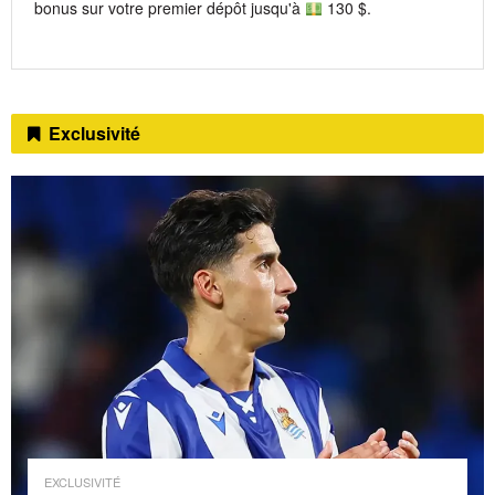
bonus sur votre premier dépôt jusqu'à
130 $.
Exclusivité
EXCLUSIVITÉ