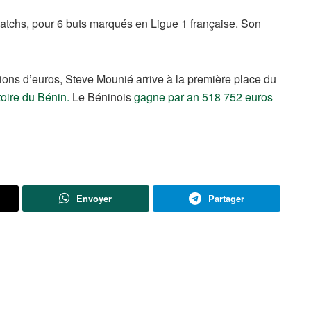
atchs, pour 6 buts marqués en Ligue 1 française. Son
ons d’euros, Steve Mounié arrive à la première place du
oire du Bénin.
Le Béninois
gagne par an 518 752 euros
Envoyer
Partager