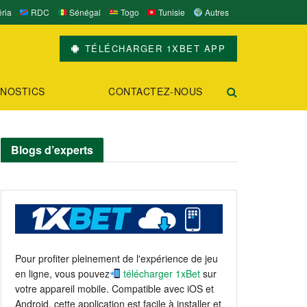
ria
RDC
Sénégal
Togo
Tunisie
Autres
TÉLÉCHARGER 1XBET APP
NOSTICS
CONTACTEZ-NOUS
Blogs d’experts
Pour profiter pleinement de l'expérience de jeu
en ligne, vous pouvez
télécharger 1xBet
sur
votre appareil mobile. Compatible avec iOS et
Android, cette application est facile à installer et