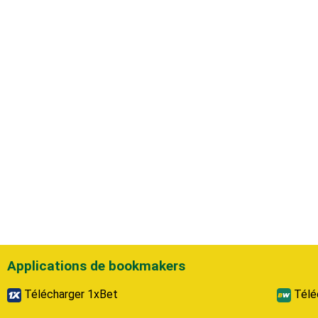
Applications de bookmakers
Télécharger 1xBet
Télé