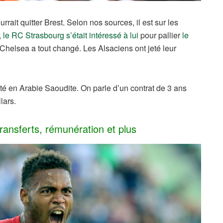
rrait quitter Brest. Selon nos sources, il est sur les
,
le RC Strasbourg s’était intéressé à lui
pour pallier
le
 Chelsea a tout changé. Les Alsaciens ont jeté leur
cité en Arabie Saoudite. On parle d’un contrat de 3 ans
lars.
ransferts, rémunération et plus