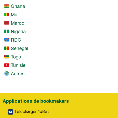
Ghana
Mali
Maroc
Nigeria
RDC
Sénégal
Togo
Tunisie
Autres
Applications de bookmakers
Télécharger 1xBet