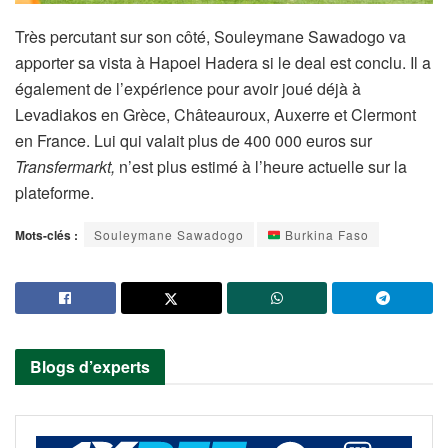
Très percutant sur son côté, Souleymane Sawadogo va
apporter sa vista à Hapoel Hadera si le deal est conclu. Il a
également de l’expérience pour avoir joué déjà à
Levadiakos en Grèce, Châteauroux, Auxerre et Clermont
en France. Lui qui valait plus de 400 000 euros sur
Transfermarkt,
n’est plus estimé à l’heure actuelle sur la
plateforme.
Mots-clés :
Souleymane Sawadogo
Burkina Faso
Blogs d’experts