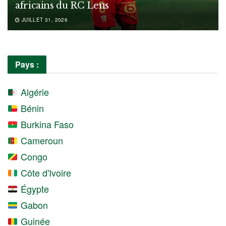
africains du RC Lens
JUILLET 31, 2026
Pays :
Algérie
Bénin
Burkina Faso
Cameroun
Congo
Côte d'Ivoire
Égypte
Gabon
Guinée