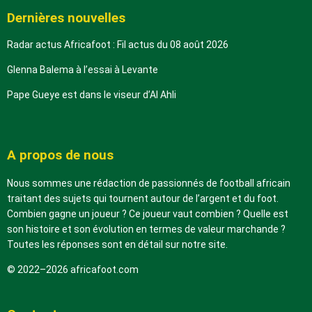
Dernières nouvelles
Radar actus Africafoot : Fil actus du 08 août 2026
Glenna Balema à l’essai à Levante
Pape Gueye est dans le viseur d’Al Ahli
A propos de nous
Nous sommes une rédaction de passionnés de football africain
traitant des sujets qui tournent autour de l’argent et du foot.
Combien gagne un joueur ? Ce joueur vaut combien ? Quelle est
son histoire et son évolution en termes de valeur marchande ?
Toutes les réponses sont en détail sur notre site.
© 2022–2026 africafoot.com