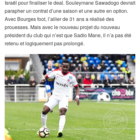
Israël pour finaliser le deal. Souleymane Sawadogo devrait
parapher un contrat d’une saison et une autre en option.
Avec Bourges foot, l’ailier de 31 ans a réalisé des
prouesses. Mais avec le nouveau projet du nouveau
président du club qui n’est que Sadio Mane, il n’a pas été
retenu et logiquement pas prolongé.