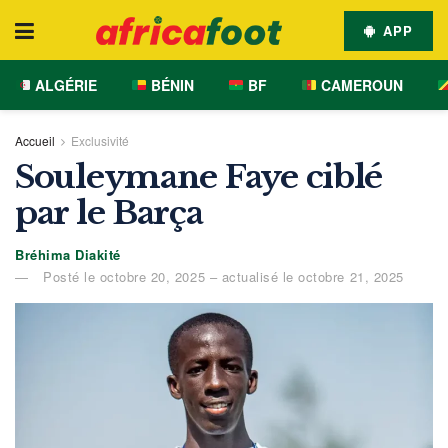
APP
ALGÉRIE
BÉNIN
BF
CAMEROUN
Accueil
Exclusivité
Souleymane Faye ciblé
par le Barça
Bréhima Diakité
Posté le octobre 20, 2025 – actualisé le octobre 21, 2025