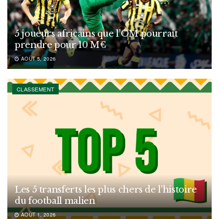
5 joueurs africains que l’OM pourrait
prendre pour 10 M€
AOÛT 5, 2026
CLASSEMENT
Les 5 transferts les plus chers de l’histoire
du football malien
AOÛT 1, 2026