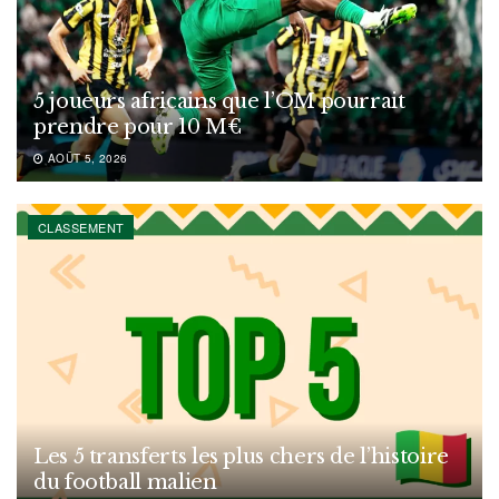
5 joueurs africains que l’OM pourrait
prendre pour 10 M€
AOÛT 5, 2026
CLASSEMENT
Les 5 transferts les plus chers de l’histoire
du football malien