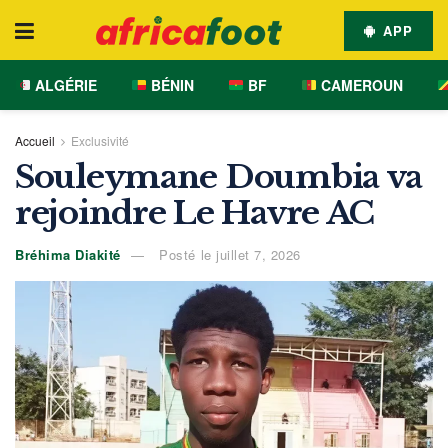
APP
ALGÉRIE
BÉNIN
BF
CAMEROUN
Accueil
Exclusivité
Souleymane Doumbia va
rejoindre Le Havre AC
Bréhima Diakité
Posté le juillet 7, 2026