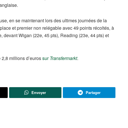
anglaise.
use, en se maintenant lors des ultimes journées de la
lace et premier non relégable avec 49 points récoltés, à
e, devant Wigan (22e, 45 pts), Reading (23e, 44 pts) et
 2,8 millions d’euros
sur
Transfermarkt
.
Envoyer
Partager