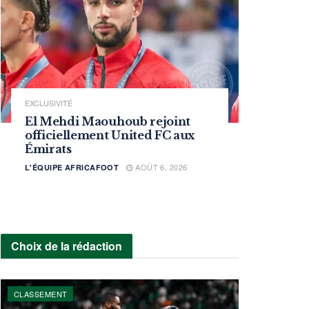
EXCLUSIVITÉ
El Mehdi Maouhoub rejoint
officiellement United FC aux
Émirats
AOÛT 6, 2026
L'ÉQUIPE AFRICAFOOT
Choix de la rédaction
CLASSEMENT