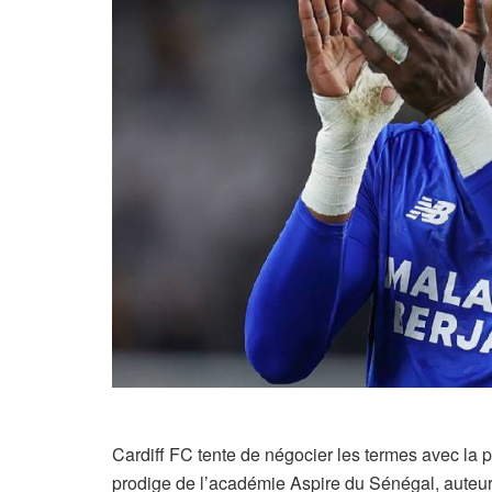
Cardiff FC tente de négocier les termes avec la pa
prodige de l’académie Aspire du Sénégal, auteur