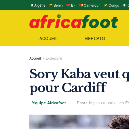
Algérie
Bénin
BF
Cameroun
Congo
C
ACCUEIL
MERCATO
Accueil
Exclusivité
Sory Kaba veut q
pour Cardiff
L'équipe Africafoot
Posté le juin 23, 2023
en
E