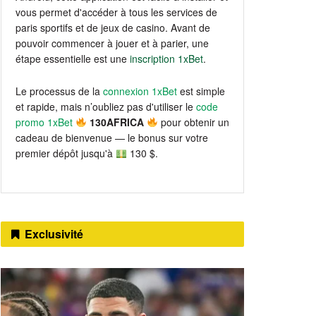
vous permet d'accéder à tous les services de
paris sportifs et de jeux de casino. Avant de
pouvoir commencer à jouer et à parier, une
étape essentielle est une
inscription 1xBet
.
Le processus de la
connexion 1xBet
est simple
et rapide, mais n’oubliez pas d'utiliser le
code
promo 1xBet
130AFRICA
pour obtenir un
cadeau de bienvenue — le bonus sur votre
premier dépôt jusqu'à
130 $.
Exclusivité