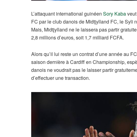
L’attaquant international guinéen
Sory Kaba
veut 
FC par le club danois de Midtjylland FC, le Syli n
Mais, Midtjylland ne le laissera pas partir gratu
2,8 millions d’euros, soit 1,7 milliard FCFA.
Alors qu’il lui reste un contrat d’une année au FC
saison dernière à Cardiff en Championship, espèr
danois ne voudrait pas le laisser partir gratuiteme
d’effectuer une transaction.