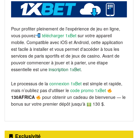
Pour profiter pleinement de l'expérience de jeu en ligne,
vous pouvez
télécharger 1xBet
sur votre appareil
mobile. Compatible avec iOS et Android, cette application
est facile à installer et vous permet d'accéder à tous les
services de paris sportifs et de jeux de casino. Avant de
pouvoir commencer à jouer et à parier, une étape
essentielle est une
inscription 1xBet
.
Le processus de la
connexion 1xBet
est simple et rapide,
mais n’oubliez pas d'utiliser le
code promo 1xBet
130AFRICA
pour obtenir un cadeau de bienvenue — le
bonus sur votre premier dépôt jusqu'à
130 $.
Exclusivité