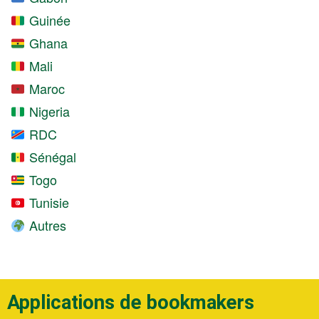
Guinée
Ghana
Mali
Maroc
Nigeria
RDC
Sénégal
Togo
Tunisie
Autres
Applications de bookmakers