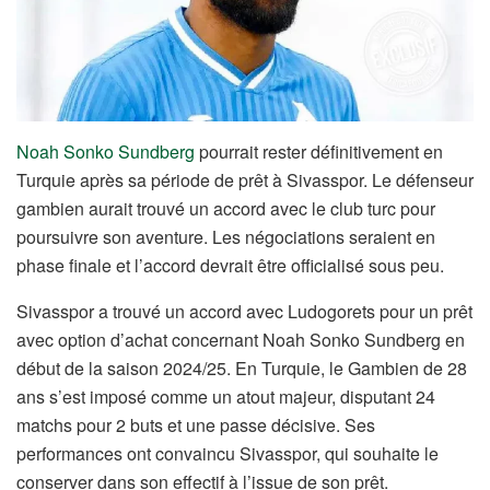
Noah Sonko Sundberg
pourrait rester définitivement en
Turquie après sa période de prêt à Sivasspor. Le défenseur
gambien aurait trouvé un accord avec le club turc pour
poursuivre son aventure. Les négociations seraient en
phase finale et l’accord devrait être officialisé sous peu.
Sivasspor a trouvé un accord avec Ludogorets pour un prêt
avec option d’achat concernant Noah Sonko Sundberg en
début de la saison 2024/25. En Turquie, le Gambien de 28
ans s’est imposé comme un atout majeur, disputant 24
matchs pour 2 buts et une passe décisive. Ses
performances ont convaincu Sivasspor, qui souhaite le
conserver dans son effectif à l’issue de son prêt.