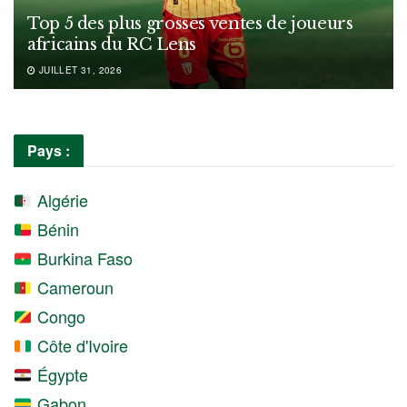
Top 5 des plus grosses ventes de joueurs
africains du RC Lens
JUILLET 31, 2026
Pays :
Algérie
Bénin
Burkina Faso
Cameroun
Congo
Côte d'Ivoire
Égypte
Gabon