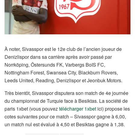
À noter, Sivasspor est le 12e club de l’ancien joueur de
Denizlispor dans sa carrière après avoir passé par
Norrköping, Östersunds FK, Varbergs BoIS FC,
Nottingham Forest, Swansea City, Blackburn Rovers,
Leeds United, Reading, Denizlispor et Jeonbuk Motors.
Très bientôt, Sivasspor disputera son match de 4e journée
du championnat de Turquie face à Besiktas. La société de
paris 1xbet (vous pouvez
télécharger 1xbet
ici) propose les
cotes suivantes pour ce match – Sivasspor gagne à 6,00,
un match nul est évalué à 4,50 et Besiktas gagne à 1,38.