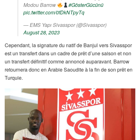
Modou Barrow
#GösterGücünü
pic.twitter.com/0fDkNTpyTq
— EMS Yapı Sivasspor (@Sivasspor)
August 28, 2023
Cependant, la signature du natif de
Banjul vers Sivasspor
est un transfert dans un cadre de prêt d’une saison et non
un transfert définitif comme annoncé auparavant. Barrow
retournera donc en Arabie Saoudite à la fin de son prêt en
Turquie.