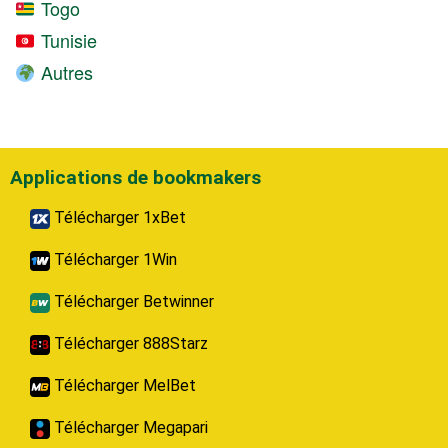
Togo
Tunisie
Autres
Applications de bookmakers
Télécharger 1xBet
Télécharger 1Win
Télécharger Betwinner
Télécharger 888Starz
Télécharger MelBet
Télécharger Megapari