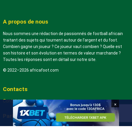
A propos de nous
Nous sommes une rédaction de passionnés de football africain
traitant des sujets qui tournent autour de l’argent et du foot.
Combien gagne un joueur ? Ce joueur vaut combien ? Quelle est
son histoire et son évolution en termes de valeur marchande ?
Toutes les réponses sont en détail sur notre site.
© 2022–2026 africafoot.com
Contacts
Contactez-nous
×
Partenaires
arabic.africafoot.com