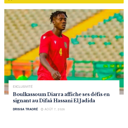
EXCLUSIVITÉ
Boulkassoum Diarra affiche ses défis en
signant au Difaâ Hassani El Jadida
DRISSA TRAORÉ
AOÛT 7, 2026