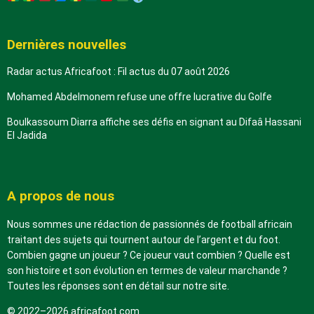
Dernières nouvelles
Radar actus Africafoot : Fil actus du 07 août 2026
Mohamed Abdelmonem refuse une offre lucrative du Golfe
Boulkassoum Diarra affiche ses défis en signant au Difaâ Hassani
El Jadida
A propos de nous
Nous sommes une rédaction de passionnés de football africain
traitant des sujets qui tournent autour de l’argent et du foot.
Combien gagne un joueur ? Ce joueur vaut combien ? Quelle est
son histoire et son évolution en termes de valeur marchande ?
Toutes les réponses sont en détail sur notre site.
© 2022–2026 africafoot.com