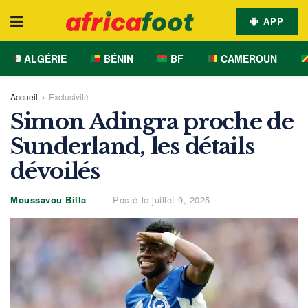
APP
ALGÉRIE
BÉNIN
BF
CAMEROUN
Accueil
Exclusivité
Simon Adingra proche de
Sunderland, les détails
dévoilés
Moussavou Billa
Posté le juillet 9, 2025