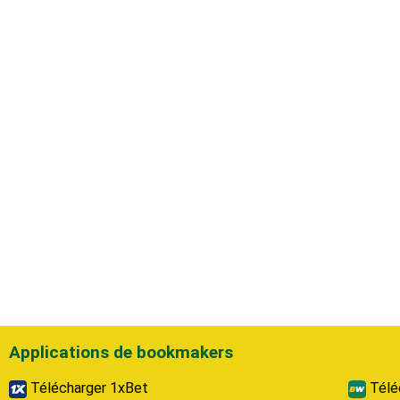
Applications de bookmakers
Télécharger 1xBet
Télé