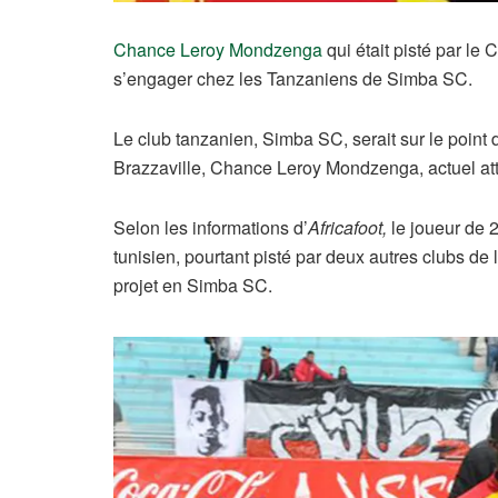
Chance Leroy Mondzenga
qui était pisté par le 
s’engager chez les Tanzaniens de Simba SC.
Le club tanzanien, Simba SC, serait sur le point 
Brazzaville, Chance Leroy Mondzenga, actuel atta
Selon les informations d’
Africafoot,
le joueur de 2
tunisien, pourtant pisté par deux autres clubs de
projet en Simba SC.