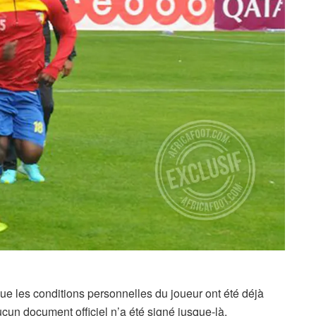
ue les conditions personnelles du joueur ont été déjà
un document officiel n’a été signé jusque-là.