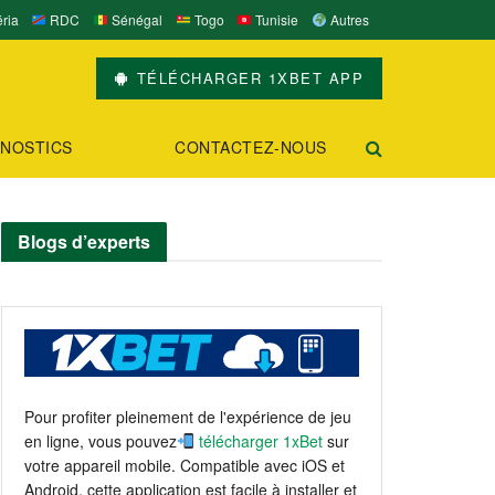
ria
RDC
Sénégal
Togo
Tunisie
Autres
TÉLÉCHARGER 1XBET APP
NOSTICS
CONTACTEZ-NOUS
Blogs d’experts
Pour profiter pleinement de l'expérience de jeu
en ligne, vous pouvez
télécharger 1xBet
sur
votre appareil mobile. Compatible avec iOS et
Android, cette application est facile à installer et