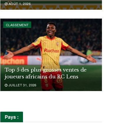
AOÛT 1, 2026
CLASSEMENT
Top 5 des plus grosses ventes de
joueurs africains du RC Lens
JUILLET 31, 2026
Pays :