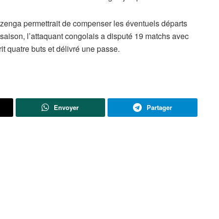
enga permettrait de compenser les éventuels départs
 saison, l’attaquant congolais a disputé 19 matchs avec
rit quatre buts et délivré une passe.
Envoyer
Partager