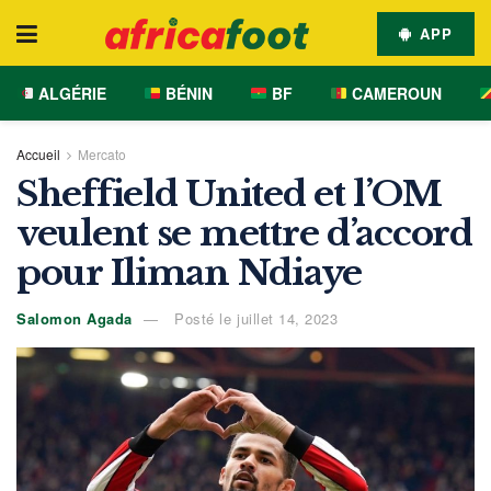
APP
ALGÉRIE
BÉNIN
BF
CAMEROUN
Accueil
Mercato
Sheffield United et l’OM
veulent se mettre d’accord
pour Iliman Ndiaye
Salomon Agada
Posté le juillet 14, 2023