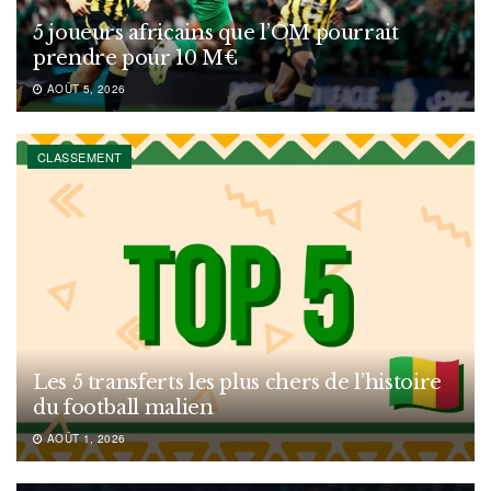
5 joueurs africains que l’OM pourrait
prendre pour 10 M€
AOÛT 5, 2026
CLASSEMENT
Les 5 transferts les plus chers de l’histoire
du football malien
AOÛT 1, 2026