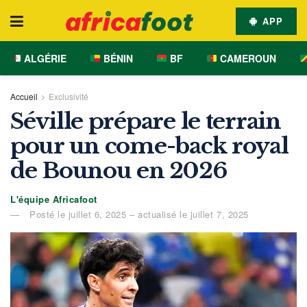
APP
ALGÉRIE
BÉNIN
BF
CAMEROUN
Accueil
Exclusivité
Séville prépare le terrain
pour un come-back royal
de Bounou en 2026
L'équipe Africafoot
Posté le juillet 6, 2025 – actualisé le juillet 7, 2025