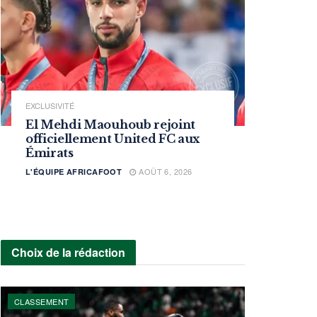
EXCLUSIVITÉ
El Mehdi Maouhoub rejoint
officiellement United FC aux
Émirats
AOÛT 6, 2026
L'ÉQUIPE AFRICAFOOT
Choix de la rédaction
CLASSEMENT