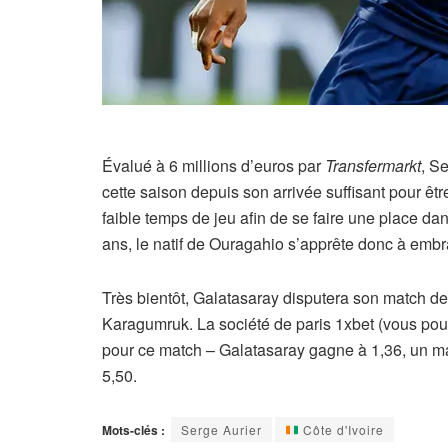
Évalué à 6 millions d’euros par
Transfermarkt
, S
cette saison depuis son arrivée suffisant pour êtr
faible temps de jeu afin de se faire une place da
ans, le natif de Ouragahio s’apprête donc à emb
Très bientôt, Galatasaray disputera son match d
Karagumruk. La société de paris 1xbet (vous po
pour ce match – Galatasaray gagne à 1,36, un ma
5,50.
Mots-clés :
Serge Aurier
Côte d'Ivoire