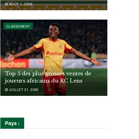
AOÛT 1, 2026
CLASSEMENT
Top 5 des plus grosses ventes de
joueurs africains du RC Lens
JUILLET 31, 2026
Pays :