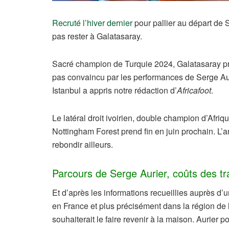
Recruté l’hiver dernier
pour pallier au départ d
pas rester à Galatasaray.
Sacré champion de Turquie 2024, Galatasaray pré
pas convaincu par les performances de Serge Aur
Istanbul a appris notre rédaction d’
Africafoot
.
Le latéral droit ivoirien, double champion d’Afri
Nottingham Forest prend fin en juin prochain. L’
rebondir ailleurs.
Parcours de Serge Aurier, coûts des tr
Et d’après les informations recueillies auprès d’u
en France et plus précisément dans la région de 
souhaiterait le faire revenir à la maison. Aurier