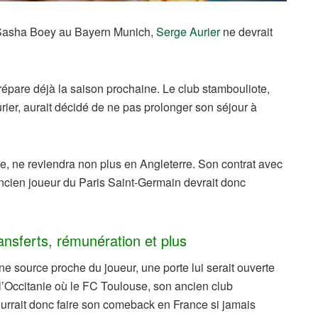
e Sasha Boey au Bayern Munich,
Serge Aurier
ne devrait
pare déjà la saison prochaine. Le club stambouliote,
ier, aurait décidé de ne pas prolonger son séjour à
que, ne reviendra non plus en Angleterre. Son contrat avec
ancien joueur du Paris Saint-Germain devrait donc
ansferts, rémunération et plus
ne source proche du joueur, une porte lui serait ouverte
l’Occitanie où le FC Toulouse, son ancien club
 pourrait donc faire son comeback en France si jamais