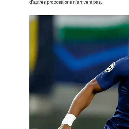
d’autres propositions n’arrivent pas.