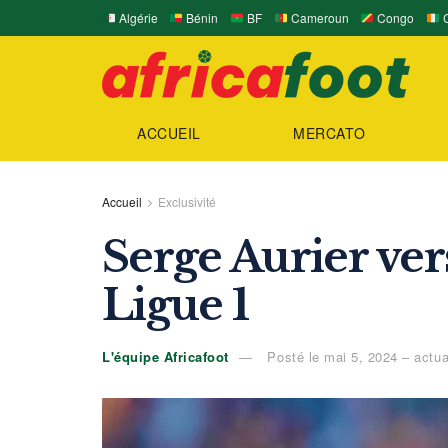
Algérie
Bénin
BF
Cameroun
Congo
C
ACCUEIL
MERCATO
Accueil
Exclusivité
Serge Aurier ver
Ligue 1
L'équipe Africafoot
Posté le mai 5, 2024 – actua