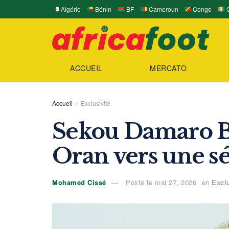
Algérie
Bénin
BF
Cameroun
Congo
C
ACCUEIL
MERCATO
Accueil
Exclusivité
Sekou Damaro B
Oran vers une s
Mohamed Cissé
Posté le mai 27, 2026
en
Exclu