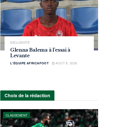
EXCLUSIVITÉ
Glenna Balema à l’essai à
Levante
AOÛT 8, 2026
L'ÉQUIPE AFRICAFOOT
Choix de la rédaction
CLASSEMENT