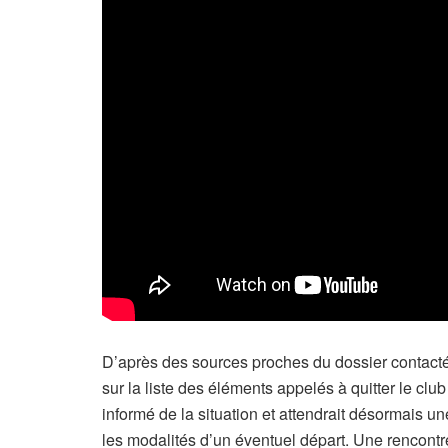
D’après des sources proches du dossier contact
sur la liste des éléments appelés à quitter le cl
informé de la situation et attendrait désormais une 
les modalités d’un éventuel départ. Une rencontr