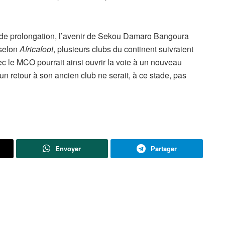
 de prolongation, l’avenir de Sekou Damaro Bangoura
 selon
Africafoot
, plusieurs clubs du continent suivraient
ec le MCO pourrait ainsi ouvrir la voie à un nouveau
un retour à son ancien club ne serait, à ce stade, pas
Envoyer
Partager