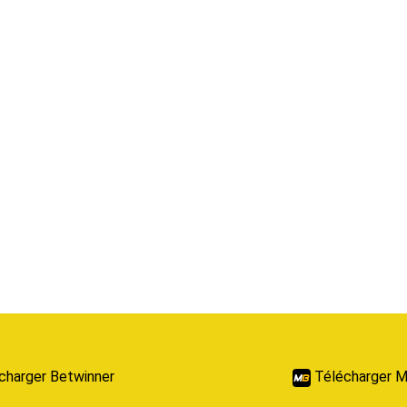
charger Betwinner
Télécharger M