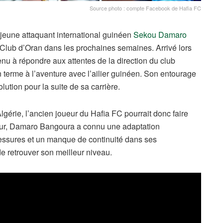
Source photo : compte Facebook de Hafia FC
e jeune attaquant international guinéen
Sekou Damaro
 Club d’Oran dans les prochaines semaines. Arrivé lors
enu à répondre aux attentes de la direction du club
 terme à l’aventure avec l’ailier guinéen. Son entourage
lution pour la suite de sa carrière.
érie, l’ancien joueur du Hafia FC pourrait donc faire
eur, Damaro Bangoura a connu une adaptation
lessures et un manque de continuité dans ses
e retrouver son meilleur niveau.