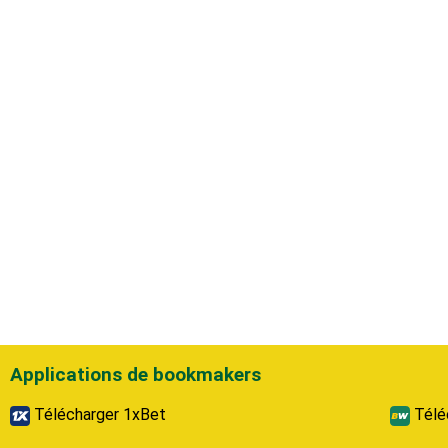
Applications de bookmakers
Télécharger 1xBet
Télé