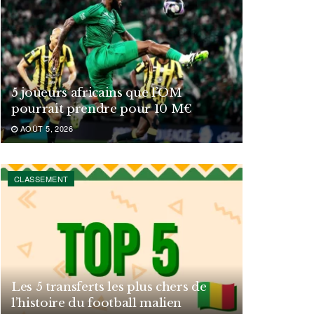
5 joueurs africains que l’OM
pourrait prendre pour 10 M€
AOÛT 5, 2026
CLASSEMENT
Les 5 transferts les plus chers de
l’histoire du football malien