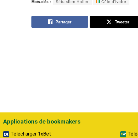
Mots-clés :
Sébastien Haller
Côte d'Ivoire
Partager
Tweeter
Applications de bookmakers
Télécharger 1xBet
Télé