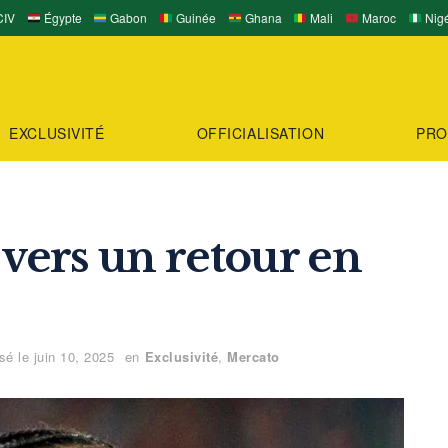
IV
Égypte
Gabon
Guinée
Ghana
Mali
Maroc
Nigé
EXCLUSIVITÉ
OFFICIALISATION
PRO
 vers un retour en
sé le juin 10, 2025
en
Exclusivité
,
Mercato