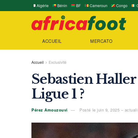
Algérie
Bénin
BF
Cameroun
Congo
C
ACCUEIL
MERCATO
Accueil
Exclusivité
Sebastien Haller
Ligue 1 ?
Pérez Amouzouvi
Posté le juin 9, 2025 – actuali