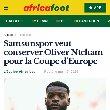
APP
ALGÉRIE
BÉNIN
BF
CAMEROUN
Accueil
Exclusivité
Samsunspor veut
conserver Oliver Ntcham
pour la Coupe d’Europe
L'équipe Africafoot
Posté le mai 17, 2025