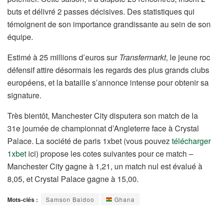
buts et délivré 2 passes décisives. Des statistiques qui
témoignent de son importance grandissante au sein de son
équipe.
Estimé à 25 millions d’euros sur
Transfermarkt
, le jeune roc
défensif attire désormais les regards des plus grands clubs
européens, et la bataille s’annonce intense pour obtenir sa
signature.
Très bientôt, Manchester City disputera son match de la
31e journée de championnat d’Angleterre face à Crystal
Palace. La société de paris 1xbet (vous pouvez
télécharger
1xbet
ici) propose les cotes suivantes pour ce match –
Manchester City gagne à 1,21, un match nul est évalué à
8,05, et Crystal Palace gagne à 15,00.
Mots-clés :
Samson Baidoo
Ghana