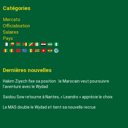
Catégories
Mercato
Officialisation
Salaires
Pays :
Dernières nouvelles
Hakim Ziyech fixe sa position : le Marocain veut poursuivre
l’aventure avec le Wydad
Saïdou Sow retourne à Nantes, « Leandro » apprécie le choix
Le MAS double le Wydad et tient sa nouvelle recrue