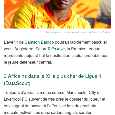
Source photo : compte Instagram de Samson Baidoo
L’avenir de
Samson Baidoo
pourrait rapidement basculer
vers l’Angleterre.
Selon
TuttoJuve
, la Premier League
représente aujourd’hui la destination la plus probable pour
le jeune défenseur central.
3 Africains dans le XI le plus cher de Ligue 1
(DataScout)
Toujours d’après la même source, Manchester City et
Liverpool FC suivent de très près le dossier du joueur et
envisagent de passer à l’offensive lors du prochain
mercato estival. Les deux cadors anglais seraient