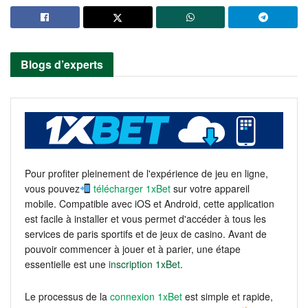
Blogs d’experts
Pour profiter pleinement de l'expérience de jeu en ligne,
vous pouvez
télécharger 1xBet
sur votre appareil
mobile. Compatible avec iOS et Android, cette application
est facile à installer et vous permet d'accéder à tous les
services de paris sportifs et de jeux de casino. Avant de
pouvoir commencer à jouer et à parier, une étape
essentielle est une
inscription 1xBet
.
Le processus de la
connexion 1xBet
est simple et rapide,