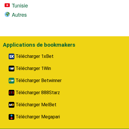
Tunisie
Autres
Applications de bookmakers
Télécharger 1xBet
Télécharger 1Win
Télécharger Betwinner
Télécharger 888Starz
Télécharger MelBet
Télécharger Megapari