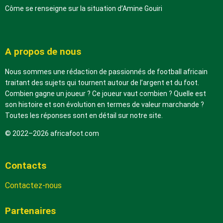
Côme se renseigne sur la situation d’Amine Gouiri
A propos de nous
Nous sommes une rédaction de passionnés de football africain
traitant des sujets qui tournent autour de l’argent et du foot.
Combien gagne un joueur ? Ce joueur vaut combien ? Quelle est
son histoire et son évolution en termes de valeur marchande ?
Toutes les réponses sont en détail sur notre site.
© 2022–2026 africafoot.com
Contacts
Contactez-nous
Partenaires