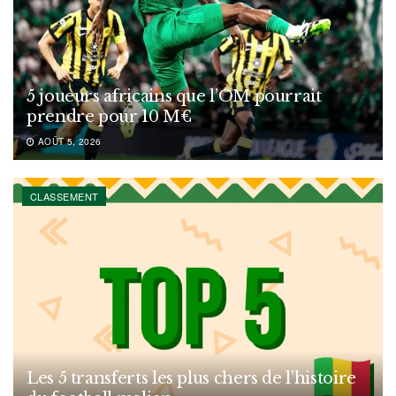
5 joueurs africains que l’OM pourrait
prendre pour 10 M€
AOÛT 5, 2026
CLASSEMENT
Les 5 transferts les plus chers de l’histoire