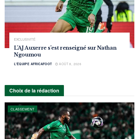
EXCLUSIVITÉ
L’AJ Auxerre s’est renseigné sur Nathan
Ngoumou
L'ÉQUIPE AFRICAFOOT
AOÛT 8, 2026
Choix de la rédaction
CLASSEMENT