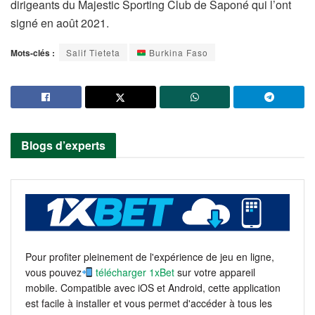
dirigeants du Majestic Sporting Club de Saponé qui l’ont
signé en août 2021.
Mots-clés :
Salif Tieteta
Burkina Faso
Blogs d’experts
Pour profiter pleinement de l'expérience de jeu en ligne,
vous pouvez
télécharger 1xBet
sur votre appareil
mobile. Compatible avec iOS et Android, cette application
est facile à installer et vous permet d'accéder à tous les