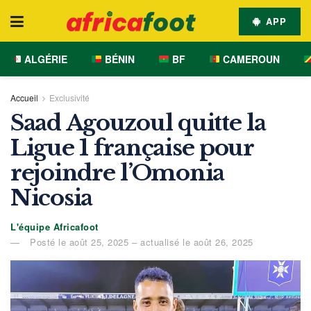
APP
ALGÉRIE
BÉNIN
BF
CAMEROUN
Accueil
Exclusivité
Saad Agouzoul quitte la
Ligue 1 française pour
rejoindre l’Omonia
Nicosia
L'équipe Africafoot
Posté le août 25, 2025 – actualisé le août 26, 2025