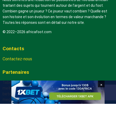
traitant des sujets qui tournent autour de l’argent et du foot.
Combien gagne un joueur ? Ce joueur vaut combien ? Quelle est
son histoire et son évolution en termes de valeur marchande ?
Toutes les réponses sont en détail sur notre site.
© 2022–2026 africafoot.com
Contacts
Contactez-nous
Partenaires
1xbetapk.africafoot.com
×
melbet.africafoot.com
betwinnerapp.africafoot.com
megapari.africafoot.com
888starz.africafoot.com
arabic.africafoot.com