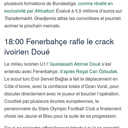
plusieurs formations de Bundesliga,
comme révélé en
exclusivité par
Africafoot
.
Évalué à 5,5 millions d’euros sur
Transfermarkt
, Ghedjemis attise les convoitises et pourrait
animer le prochain mercato.
18:00 Fenerbahçe rafle le crack
ivoirien Doué
Le milieu ivoirien U17
Guelassaih Abimel Doué
s’est
entendu avec Fenerbahçe,
d’après Reşat Can Özbudak.
Le scout turc Erol Servet Bağlar a fait le déplacement en
Côte d’Ivoire, avec la confiance totale d’Ozan Vural, pour
discuter directement avec le joueur et boucler l’opération.
Courtisé par plusieurs écuries européennes, le
pensionnaire du Stars Olympic Football Club a finalement
choisi les Jaune et Bleu pour la suite de sa progression.
Doué ne rejoindra officiellement Istanbul qu’à sa majorité