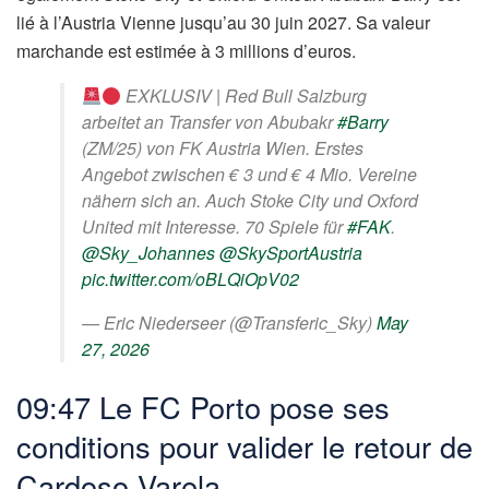
lié à l’Austria Vienne jusqu’au 30 juin 2027. Sa valeur
marchande est estimée à 3 millions d’euros.
EXKLUSIV | Red Bull Salzburg
arbeitet an Transfer von Abubakr
#Barry
(ZM/25) von FK Austria Wien. Erstes
Angebot zwischen € 3 und € 4 Mio. Vereine
nähern sich an. Auch Stoke City und Oxford
United mit Interesse. 70 Spiele für
#FAK
.
@Sky_Johannes
@SkySportAustria
pic.twitter.com/oBLQiOpV02
— Eric Niederseer (@Transferic_Sky)
May
27, 2026
09:47 Le FC Porto pose ses
conditions pour valider le retour de
Cardoso Varela