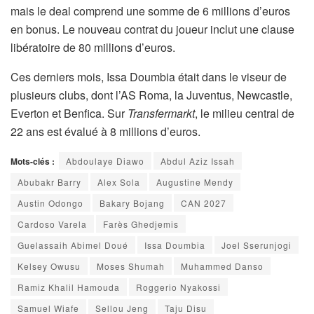
mais le deal comprend une somme de 6 millions d’euros
en bonus. Le nouveau contrat du joueur inclut une clause
libératoire de 80 millions d’euros.
Ces derniers mois, Issa Doumbia était dans le viseur de
plusieurs clubs, dont l’AS Roma, la Juventus, Newcastle,
Everton et Benfica. Sur
Transfermarkt
, le milieu central de
22 ans est évalué à 8 millions d’euros.
Mots-clés :
Abdoulaye Diawo
Abdul Aziz Issah
Abubakr Barry
Alex Sola
Augustine Mendy
Austin Odongo
Bakary Bojang
CAN 2027
Cardoso Varela
Farès Ghedjemis
Guelassaih Abimel Doué
Issa Doumbia
Joel Sserunjogi
Kelsey Owusu
Moses Shumah
Muhammed Danso
Ramiz Khalil Hamouda
Roggerio Nyakossi
Samuel Wiafe
Sellou Jeng
Taju Disu