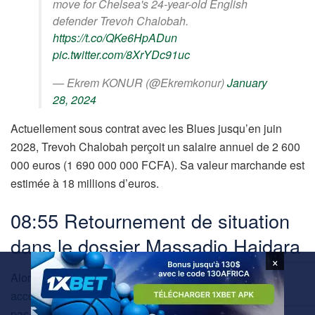
move for Chelsea's 24-year-old English
defender Trevoh Chalobah.
https://t.co/QKe6HpADun
pic.twitter.com/8XrYDc91uc
— Ekrem KONUR (@Ekremkonur)
January
28, 2024
Actuellement sous contrat avec les Blues jusqu’en juin
2028, Trevoh Chalobah perçoit un salaire annuel de 2 600
000 euros (1 690 000 000 FCFA). Sa valeur marchande est
estimée à 18 millions d’euros.
08:55 Retournement de situation
dans le dossier Massadio Haidara
×
Alors que le RC Lens et le FC Nantes
ont déjà trouvé un
accord pour son transfert
,
Massadio Haidara
ne bougera
pas cet hiver,
d’après les informations de
Foot
Mercato
.