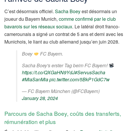
C’est désormais officiel.
Sacha Boey
est désormais un
joueur du Bayern Munich,
comme confirmé par le club
bavarois sur les réseaux sociaux
. Le latéral droit franco-
camerounais a signé un contrat de 5 ans et demi avec les
Munichois, le liant au club allemand jusqu’en juin 2028.
Boey
FC Bayern.
Sacha Boey's erster Tag beim FC Bayern!
https://t.co/QXGaHN9YdJ
#ServusSacha
#MiaSanMia
pic.twitter.com/5BkP1GdC7w
— FC Bayern München (@FCBayern)
January 28, 2024
Parcours de Sacha Boey, coûts des transferts,
rémunération et plus