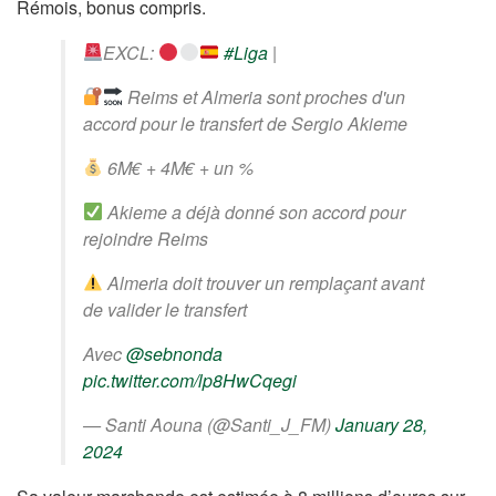
Rémois, bonus compris.
EXCL:
#Liga
|
Reims et Almeria sont proches d'un
accord pour le transfert de Sergio Akieme
6M€ + 4M€ + un %
Akieme a déjà donné son accord pour
rejoindre Reims
Almeria doit trouver un remplaçant avant
de valider le transfert
Avec
@sebnonda
pic.twitter.com/lp8HwCqegi
— Santi Aouna (@Santi_J_FM)
January 28,
2024