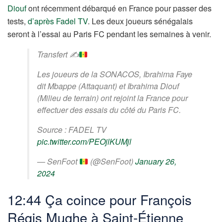
Diouf
ont récemment débarqué en France pour passer des
tests,
d’après Fadel TV
. Les deux joueurs sénégalais
seront à l’essai au Paris FC pendant les semaines à venir.
Transfert ✍
Les joueurs de la SONACOS, Ibrahima Faye
dit Mbappe (Attaquant) et Ibrahima Diouf
(Milieu de terrain) ont rejoint la France pour
effectuer des essais du côté du Paris FC.
Source : FADEL TV
pic.twitter.com/PEOjlKUMjl
— SenFoot
(@SenFoot)
January 26,
2024
12:44 Ça coince pour François
Régis Mughe à Saint-Étienne