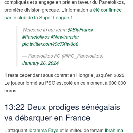
compliqués et s’engage en prêt en faveur du Panetolikos,
première division grecque. L’information
a été confirmée
par le club de la
Super League 1
.
Welcome in our team
@BfyFranck
#Panetolikos
#Newtransfer
pic.twitter.com/r5c7Xfw8o8
— Panetolikos FC (@FC_Panetolikos)
January 26, 2024
Il reste cependant sous contrat en Hongrie jusqu’en 2025.
Le joueur formé au PSG est coté en ce moment à 600 000
euros.
13:22 Deux prodiges sénégalais
va débarquer en France
L’attaquant
Ibrahima Faye
et le milieu de terrain
Ibrahima