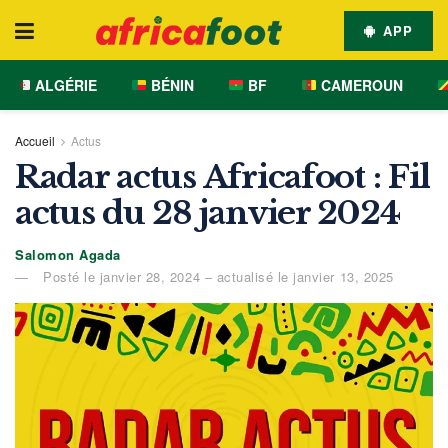
APP
ALGÉRIE
BÉNIN
BF
CAMEROUN
Accueil
Actus
Radar actus Africafoot : Fil
actus du 28 janvier 2024
Salomon Agada
Posté le janvier 28, 2024 – actualisé le janvier 13, 2025