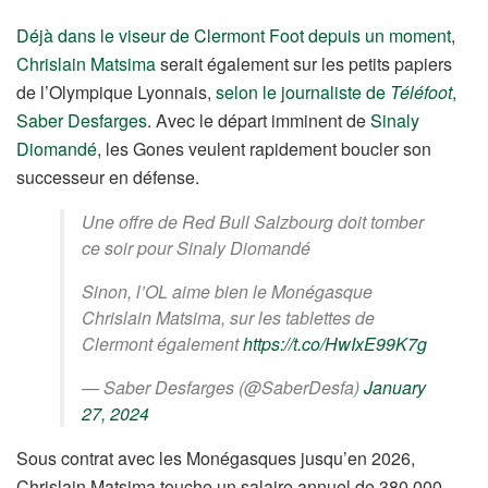
Déjà dans le viseur de Clermont Foot depuis un moment
,
Chrislain Matsima
serait également sur les petits papiers
de l’Olympique Lyonnais,
selon le journaliste de
Téléfoot
,
Saber Desfarges
. Avec le départ imminent de
Sinaly
Diomandé
, les Gones veulent rapidement boucler son
successeur en défense.
Une offre de Red Bull Salzbourg doit tomber
ce soir pour Sinaly Diomandé
Sinon, l’OL aime bien le Monégasque
Chrislain Matsima, sur les tablettes de
Clermont également
https://t.co/HwIxE99K7g
— Saber Desfarges (@SaberDesfa)
January
27, 2024
Sous contrat avec les Monégasques jusqu’en 2026,
Chrislain Matsima touche un salaire annuel de 380 000