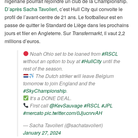
nigériane pourrait rejoindre un club de la Championship.
D’après Sacha Tavolieri,
c’est Hull City qui convoite le
profil de l’avant-centre de 21 ans. Le footballeur est en
passe de quitter le Standard de Liège dans les prochains
jours et filer en Angleterre. Sur
Transfermarkt
, il vaut 2,2
millions d’euros.
Noah Ohio set to be loaned from
#RSCL
without an option to buy at
#HullCity
until the
rest of the season.
The Dutch striker will leave Belgium
tomorrow to join England and the
#SkyChampionship
.
It’s a DONE DEAL.
First call
@KevSauvage
#RSCL
#JPL
#mercato
pic.twitter.com/0JjucnrvAH
— Sacha Tavolieri (@sachatavolieri)
January 27, 2024