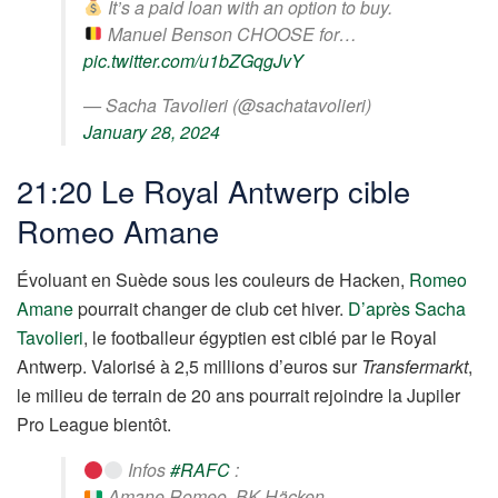
It’s a paid loan with an option to buy.
Manuel Benson CHOOSE for…
pic.twitter.com/u1bZGqgJvY
— Sacha Tavolieri (@sachatavolieri)
January 28, 2024
21:20 Le Royal Antwerp cible
Romeo Amane
Évoluant en Suède sous les couleurs de Hacken,
Romeo
Amane
pourrait changer de club cet hiver.
D’après Sacha
Tavolieri
, le footballeur égyptien est ciblé par le Royal
Antwerp. Valorisé à 2,5 millions d’euros sur
Transfermarkt
,
le milieu de terrain de 20 ans pourrait rejoindre la Jupiler
Pro League bientôt.
Infos
#RAFC
:
Amane Romeo, BK Häcken.