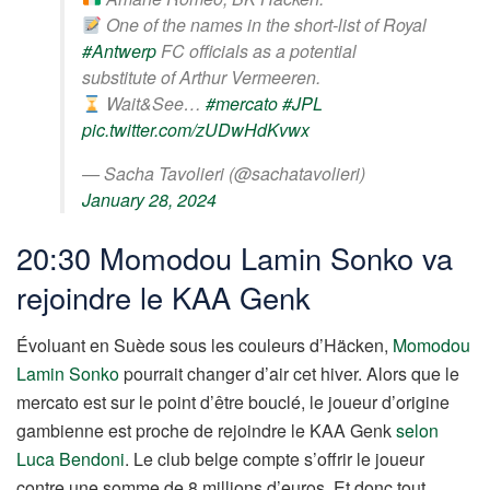
One of the names in the short-list of Royal
#Antwerp
FC officials as a potential
substitute of Arthur Vermeeren.
Wait&See…
#mercato
#JPL
pic.twitter.com/zUDwHdKvwx
— Sacha Tavolieri (@sachatavolieri)
January 28, 2024
20:30 Momodou Lamin Sonko va
rejoindre le KAA Genk
Évoluant en Suède sous les couleurs d’Häcken,
Momodou
Lamin Sonko
pourrait changer d’air cet hiver. Alors que le
mercato est sur le point d’être bouclé, le joueur d’origine
gambienne est proche de rejoindre le KAA Genk
selon
Luca Bendoni
. Le club belge compte s’offrir le joueur
contre une somme de 8 millions d’euros. Et donc tout