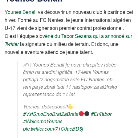
Younes Benali
va découvrir un nouveau club à partir de cet
hiver. Formé au FC Nantes, le jeune international algérien
U-17 vient de signer son premier contrat professionnel.
C’est l’équipe
slovène du Tabor Sezana qui a annoncé sur
Twitter
la signature du milieu de terrain. Et donc, une
nouvelle aventure attend ce jeune talent.
✍️ | Younes Benali je nova okrepitev rdeče-
črnih na sredini igrišča. 17-letni Younes
prihaja iz nogometne šole FC Nantes, ob
tem pa je zbral tudi 11 nastopov za alžirsko
reprezentanco do 17 let.
Younes, dobrodošel!
#VsiSmoEnoBratZaBrata
#EnTabor
#WelcomeYounes
pic.twitter.com/71OJacBD5j