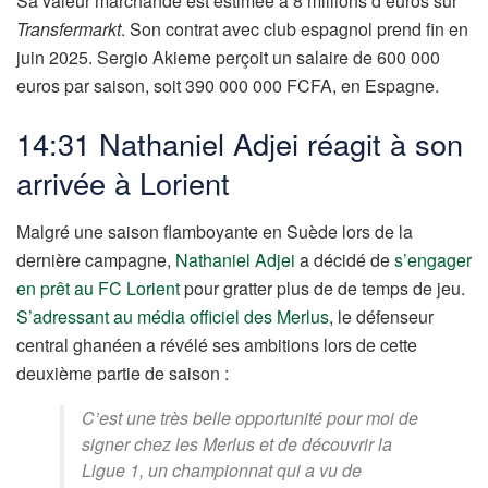
Sa valeur marchande est estimée à 8 millions d’euros sur
Transfermarkt
. Son contrat avec club espagnol prend fin en
juin 2025. Sergio Akieme perçoit un salaire de 600 000
euros par saison, soit 390 000 000 FCFA, en Espagne.
14:31 Nathaniel Adjei réagit à son
arrivée à Lorient
Malgré une saison flamboyante en Suède lors de la
dernière campagne,
Nathaniel Adjei
a décidé de
s’engager
en prêt au FC Lorient
pour gratter plus de de temps de jeu.
S’adressant au média officiel des Merlus
, le défenseur
central ghanéen a révélé ses ambitions lors de cette
deuxième partie de saison :
C’est une très belle opportunité pour moi de
signer chez les Merlus et de découvrir la
Ligue 1, un championnat qui a vu de