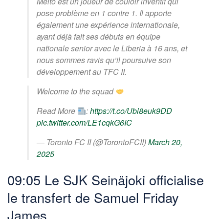
Melto est un joueur de couloir inventif qui
pose problème en 1 contre 1. Il apporte
également une expérience internationale,
ayant déjà fait ses débuts en équipe
nationale senior avec le Liberia à 16 ans, et
nous sommes ravis qu’il poursuive son
développement au TFC II.
Welcome to the squad
Read More
:
https://t.co/Ubl8euk9DD
pic.twitter.com/LE1cqkG6IC
— Toronto FC II (@TorontoFCII)
March 20,
2025
09:05 Le SJK Seinäjoki officialise
le transfert de Samuel Friday
James