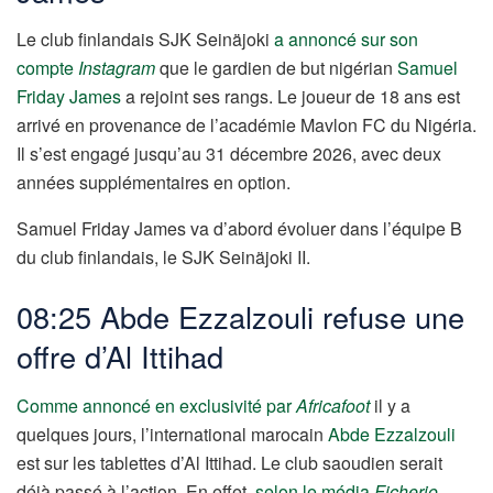
Le club finlandais SJK Seinäjoki
a annoncé sur son
compte
Instagram
que le gardien de but nigérian
Samuel
Friday James
a rejoint ses rangs. Le joueur de 18 ans est
arrivé en provenance de l’académie Mavlon FC du Nigéria.
Il s’est engagé jusqu’au 31 décembre 2026, avec deux
années supplémentaires en option.
Samuel Friday James va d’abord évoluer dans l’équipe B
du club finlandais, le SJK Seinäjoki II.
08:25 Abde Ezzalzouli refuse une
offre d’Al Ittihad
Comme annoncé en exclusivité par
Africafoot
il y a
quelques jours, l’international marocain
Abde Ezzalzouli
est sur les tablettes d’Al Ittihad. Le club saoudien serait
déjà passé à l’action. En effet,
selon le média
Ficherio
,