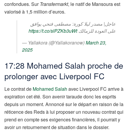
confondues. Sur
Transfermarkt
, le natif de Mansoura est
valorisé à 1,5 million d’euros.
عاجل| مصدر ليلا كورة: مصطفى فتحي يوافق
https://t.co/slPZKb3uWt
على العودة للزمالك
— Yallakora (@Yallakoranow)
March 23,
2025
17:28 Mohamed Salah proche de
prolonger avec Liverpool FC
Le contrat de
Mohamed Salah
avec Liverpool FC arrive à
expiration cet été. Son avenir taraude donc les esprits
depuis un moment. Annoncé sur le départ en raison de la
réticence des Reds à lui proposer un nouveau contrat qui
prend en compte ses exigences financières, il pourrait y
avoir un retournement de situation dans le dossier.