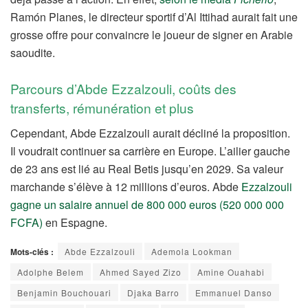
Ramón Planes, le directeur sportif d’Al Ittihad aurait fait une
grosse offre pour convaincre le joueur de signer en Arabie
saoudite.
Parcours d’Abde Ezzalzouli, coûts des
transferts, rémunération et plus
Cependant, Abde Ezzalzouli aurait décliné la proposition.
Il voudrait continuer sa carrière en Europe. L’ailier gauche
de 23 ans est lié au Real Betis jusqu’en 2029. Sa valeur
marchande s’élève à 12 millions d’euros. Abde
Ezzalzouli
gagne un salaire annuel de 800 000 euros (520 000 000
FCFA)
en Espagne.
Mots-clés :
Abde Ezzalzouli
Ademola Lookman
Adolphe Belem
Ahmed Sayed Zizo
Amine Ouahabi
Benjamin Bouchouari
Djaka Barro
Emmanuel Danso