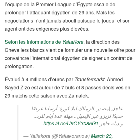
l’équipe de la Premier League d’Égypte essaie de
prolonger l’attaquant égyptien de 29 ans. Mais les
négociations n’ont jamais abouti puisque le joueur et son
agent ont des exigences plus élevées.
Selon les informations de
YallaKora
, la direction des
Chevaliers blancs vient de formuler une nouvelle offre pour
convaincre l’international égyptien de signer un contrat de
prolongation.
Évalué à 4 millions d’euros par
Transfermarkt
, Ahmed
Sayed Zizo est auteur de 7 buts et 8 passes décisives en
29 matchs cette saison avec Zamalek.
عاجل |مصدر بالزمالك ليلا كورة: أرسلنا عرضًا
جديدًا لزيزو عبر الإيميل.. مهلة عدة أيام للرد..
https://t.co/U9CY3085G1
وبديله جاهز
— Yallakora (@Yallakoranow)
March 23,