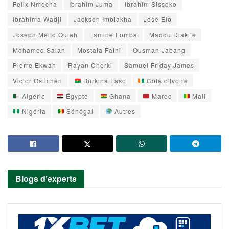
Felix Nmecha
Ibrahim Juma
Ibrahim Sissoko
Ibrahima Wadji
Jackson Imbiakha
José Elo
Joseph Melto Quiah
Lamine Fomba
Madou Diakité
Mohamed Salah
Mostafa Fathi
Ousman Jabang
Pierre Ekwah
Rayan Cherki
Samuel Friday James
Victor Osimhen
Burkina Faso
Côte d'Ivoire
Algérie
Égypte
Ghana
Maroc
Mali
Nigéria
Sénégal
Autres
Blogs d’experts