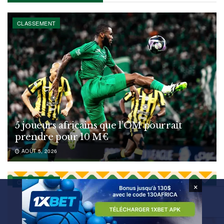
CLASSEMENT
5 joueurs africains que l’OM pourrait
prendre pour 10 M€
AOÛT 5, 2026
CLASSEMENT
×