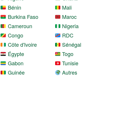
Bénin
Mali
Burkina Faso
Maroc
Cameroun
Nigeria
Congo
RDC
Côte d'Ivoire
Sénégal
Égypte
Togo
Gabon
Tunisie
Guinée
Autres