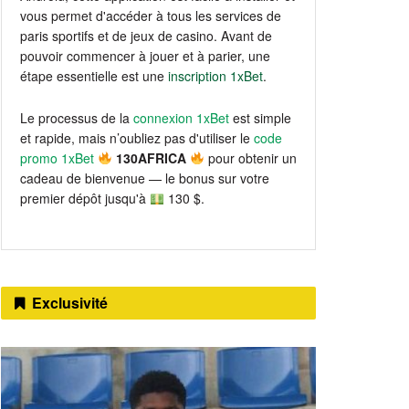
vous permet d'accéder à tous les services de
paris sportifs et de jeux de casino. Avant de
pouvoir commencer à jouer et à parier, une
étape essentielle est une
inscription 1xBet
.
Le processus de la
connexion 1xBet
est simple
et rapide, mais n’oubliez pas d'utiliser le
code
promo 1xBet
130AFRICA
pour obtenir un
cadeau de bienvenue — le bonus sur votre
premier dépôt jusqu'à
130 $.
Exclusivité