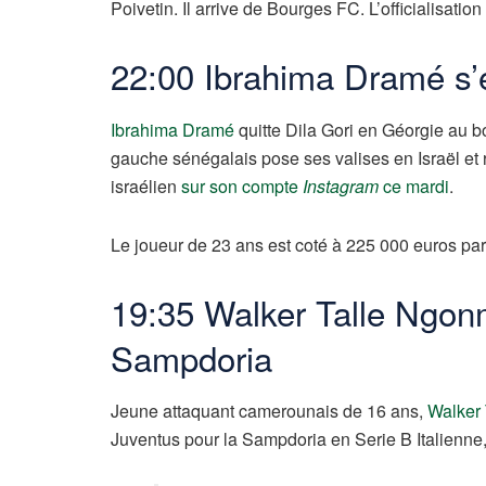
Poivetin. Il arrive de Bourges FC. L’officialisation
22:00 Ibrahima Dramé s’
Ibrahima Dramé
quitte Dila Gori en Géorgie au b
gauche sénégalais pose ses valises en Israël et rej
israélien
sur son compte
Instagram
ce mardi
.
Le joueur de 23 ans est coté à 225 000 euros pa
19:35 Walker Talle Ngon
Sampdoria
Jeune attaquant camerounais de 16 ans,
Walker
Juventus pour la Sampdoria en Serie B Italienne