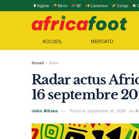
Algérie
Bénin
BF
Cameroun
Congo
C
ACCUEIL
MERCATO
Accueil
Actus
Radar actus Afric
16 septembre 20
John Attisso
Posté le septembre 16, 2025
en
A