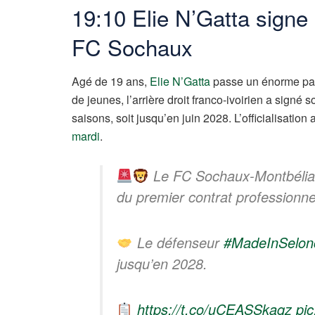
19:10 Elie N’Gatta signe
FC Sochaux
Agé de 19 ans,
Elie N’Gatta
passe un énorme pall
de jeunes, l’arrière droit franco-ivoirien a signé 
saisons, soit jusqu’en juin 2028. L’officialisation 
mardi
.
Le FC Sochaux-Montbéliar
du premier contrat professionnel
Le défenseur
#MadeInSelon
jusqu’en 2028.
https://t.co/uCEASSkaqz
pi