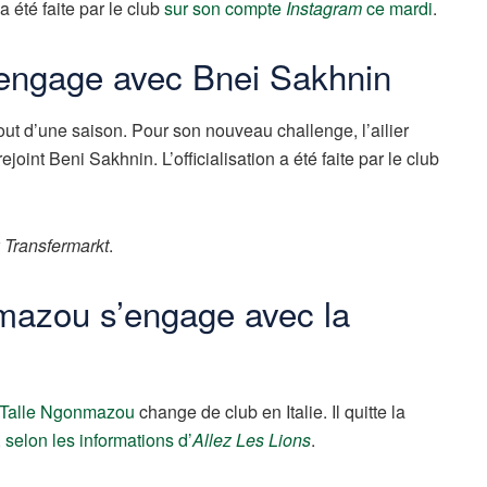
 a été faite par le club
sur son compte
Instagram
ce mardi
.
engage avec Bnei Sakhnin
out d’une saison. Pour son nouveau challenge, l’ailier
oint Beni Sakhnin. L’officialisation a été faite par le club
r
Transfermarkt
.
mazou s’engage avec la
 Talle Ngonmazou
change de club en Italie. Il quitte la
,
selon les informations d’
Allez Les Lions
.