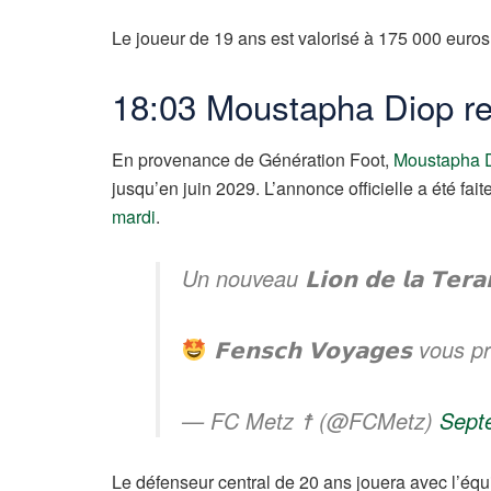
Le joueur de 19 ans est valorisé à 175 000 euro
18:03 Moustapha Diop re
En provenance de Génération Foot,
Moustapha 
jusqu’en juin 2029. L’annonce officielle a été fait
mardi
.
Un nouveau 𝗟𝗶𝗼𝗻 𝗱𝗲 𝗹𝗮 𝗧𝗲𝗿
𝗙𝗲𝗻𝘀𝗰𝗵 𝗩𝗼𝘆𝗮𝗴𝗲𝘀 vou
— FC Metz ☨ (@FCMetz)
Sept
Le défenseur central de 20 ans jouera avec l’éq