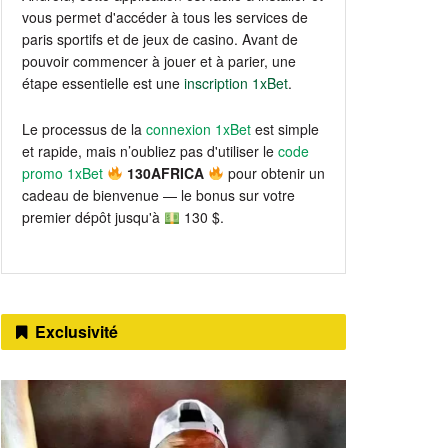
vous permet d'accéder à tous les services de
paris sportifs et de jeux de casino. Avant de
pouvoir commencer à jouer et à parier, une
étape essentielle est une
inscription 1xBet
.
Le processus de la
connexion 1xBet
est simple
et rapide, mais n’oubliez pas d'utiliser le
code
promo 1xBet
130AFRICA
pour obtenir un
cadeau de bienvenue — le bonus sur votre
premier dépôt jusqu'à
130 $.
Exclusivité