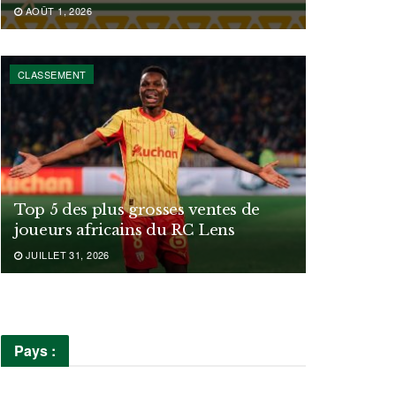
AOÛT 1, 2026
CLASSEMENT
Top 5 des plus grosses ventes de
joueurs africains du RC Lens
JUILLET 31, 2026
Pays :