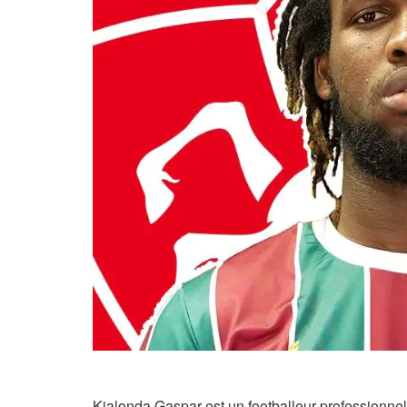
Kialonda Gaspar est un footballeur professionne