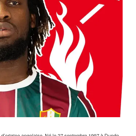
l d’origine angolaise. Né le 27 septembre 1997 à Dundo,