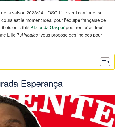
 de la saison 2023/24, LOSC Lille veut continuer sur
 cours est le moment idéal pour l’équipe française de
illois ont ciblé
Kialonda Gaspar
pour renforcer leur
nne Lille ?
Africafoot
vous propose des indices pour
grada Esperança