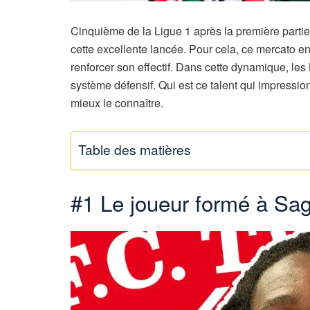
Cinquième de la Ligue 1 après la première partie
cette excellente lancée. Pour cela, ce mercato en
renforcer son effectif. Dans cette dynamique, les L
système défensif. Qui est ce talent qui impressio
mieux le connaître.
Table des matières
#1 Le joueur formé à Sa