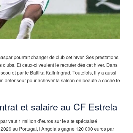
aspar pourrait changer de club cet hiver. Ses prestations
 clubs. Et ceux-ci veulent le recruter dès cet hiver. Dans
scou et par le Baltika Kaliningrad. Toutefois, il y a aussi
 d’un défenseur pour achever la saison en beauté a coché le
trat et salaire au CF Estrela
r vaut 1 million d’euros sur le site spécialisé
n 2026 au Portugal, l’Angolais gagne 120 000 euros par