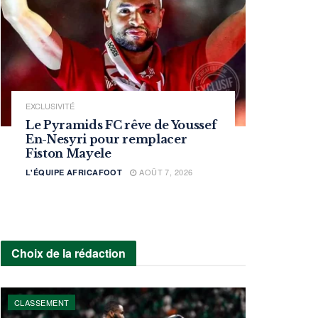
EXCLUSIVITÉ
Le Pyramids FC rêve de Youssef
En-Nesyri pour remplacer
Fiston Mayele
AOÛT 7, 2026
L'ÉQUIPE AFRICAFOOT
Choix de la rédaction
CLASSEMENT