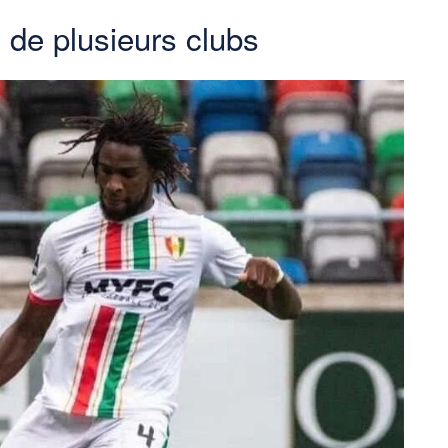
 de plusieurs clubs