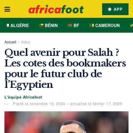
APP
ALGÉRIE
BÉNIN
BF
CAMEROUN
Accueil
Actus
Quel avenir pour Salah ?
Les cotes des bookmakers
pour le futur club de
l’Egyptien
L'équipe Africafoot
Posté le novembre 15, 2024 – actualisé le février 17, 2025