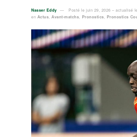
Nasser Eddy
Posté le juin 29, 2026 – actualisé le
en
Actus
,
Avant-matchs
,
Pronostics
,
Pronostics Co