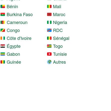
Bénin
Mali
Burkina Faso
Maroc
Cameroun
Nigeria
Congo
RDC
Côte d'Ivoire
Sénégal
Égypte
Togo
Gabon
Tunisie
Guinée
Autres