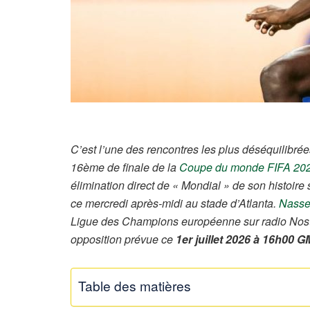
C’est l’une des rencontres les plus déséquilibrée
16ème de finale de la
Coupe du monde FIFA 20
élimination direct de « Mondial » de son histoire se
ce mercredi après-midi au stade d’Atlanta.
Nasse
Ligue des Champions européenne sur radio Nostal
opposition prévue ce
1er juillet 2026 à 16h00 
Table des matières