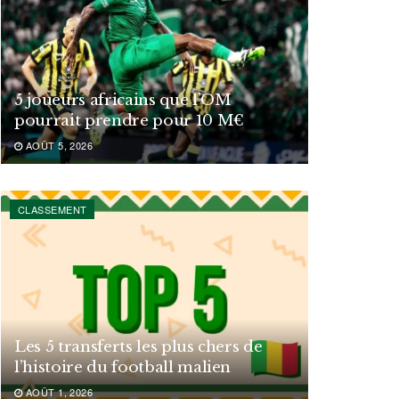
5 joueurs africains que l’OM
pourrait prendre pour 10 M€
AOÛT 5, 2026
CLASSEMENT
Les 5 transferts les plus chers de
l’histoire du football malien
AOÛT 1, 2026