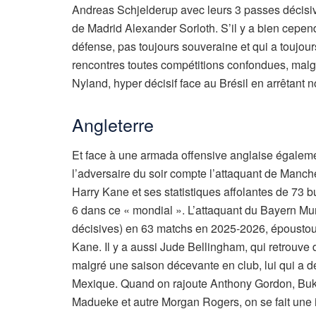
Andreas Schjelderup avec leurs 3 passes décisive
de Madrid Alexander Sorloth. S’il y a bien cepend
défense, pas toujours souveraine et qui a toujou
rencontres toutes compétitions confondues, malgré
Nyland, hyper décisif face au Brésil en arrêtant
Angleterre
Et face à une armada offensive anglaise égalemen
l’adversaire du soir compte l’attaquant de Manch
Harry Kane et ses statistiques affolantes de 73 bu
6 dans ce « mondial ». L’attaquant du Bayern Mun
décisives) en 63 matchs en 2025-2026, époustoufl
Kane. Il y a aussi Jude Bellingham, qui retrouv
malgré une saison décevante en club, lui qui a dé
Mexique. Quand on rajoute Anthony Gordon, Buk
Madueke et autre Morgan Rogers, on se fait une i