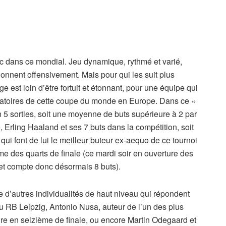
c dans ce mondial. Jeu dynamique, rythmé et varié,
sionnent offensivement. Mais pour qui les suit plus
est loin d’être fortuit et étonnant, pour une équipe qui
natoires de cette coupe du monde en Europe. Dans ce «
en 5 sorties, soit une moyenne de buts supérieure à 2 par
 Erling Haaland et ses 7 buts dans la compétition, soit
 qui font de lui le meilleur buteur ex-aequo de ce tournoi
e des quarts de finale (ce mardi soir en ouverture des
 et compte donc désormais 8 buts).
e d’autres individualités de haut niveau qui répondent
du RB Leipzig, Antonio Nusa, auteur de l’un des plus
oire en seizième de finale, ou encore Martin Odegaard et