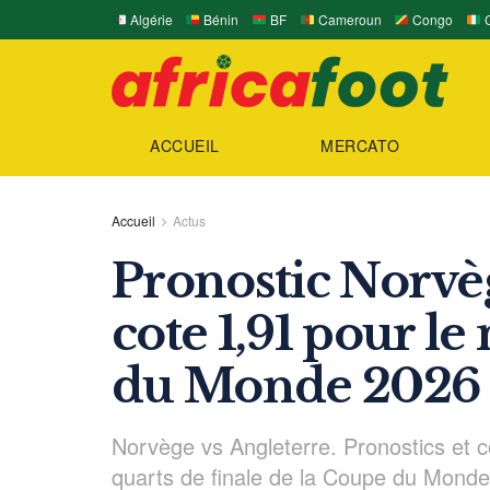
Algérie
Bénin
BF
Cameroun
Congo
C
ACCUEIL
MERCATO
Accueil
Actus
Pronostic Norvèg
cote 1,91 pour l
du Monde 2026
Norvège vs Angleterre. Pronostics et 
quarts de finale de la Coupe du Monde 