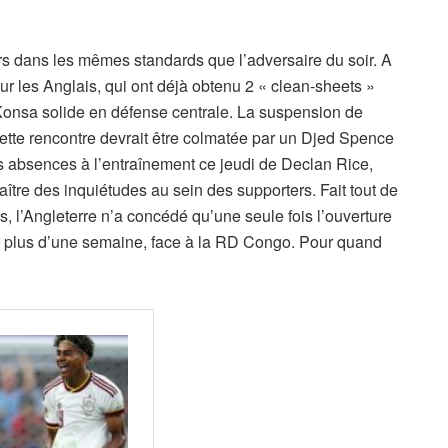
urs dans les mêmes standards que l’adversaire du soir. A
our les Anglais, qui ont déjà obtenu 2 « clean-sheets »
Konsa solide en défense centrale. La suspension de
ette rencontre devrait être colmatée par un Djed Spence
es absences à l’entraînement ce jeudi de Declan Rice,
ître des inquiétudes au sein des supporters. Fait tout de
, l’Angleterre n’a concédé qu’une seule fois l’ouverture
eu plus d’une semaine, face à la RD Congo. Pour quand