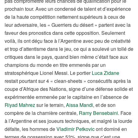
pas compromettre leurs chances de qualification pour le
prochain tour. Avec un condensé de talent et d’expérience
de la haute compétition nettement supérieurs à ceux de
leur adversaire, les « Guerriers du désert » partent avec la
faveur des pronostics dans cette opposition. Seulement
voilà, ils ont déçu face à l’Argentine avec peu de créativité
et trop d’attentisme dans le jeu, ce qui a soulevé un tollé de
critiques dans le pays, quand bien même c’était face aux
champions du monde en titre emmenés par un
stratosphérique Lionel Messi. Le portier
Luca Zidane
restait pourtant sur 4 « clean-sheets » consécutifs après la
coupe d’Afrique des Nations, signe d’une défense solide et
expérimentée emmenée par le capitaine en l’absence de
Riyad Mahrez
sur le terrain,
Aissa Mandi
, et de son
compère de la charnière centrale,
Ramy Bensebaini
. Face
à l’Argentine et ses joueurs techniques, et malgré la lourde
défaite, les hommes de
Vladimir Petkovic
ont dominé en
termes de possession avec 53%, signe que c’est une