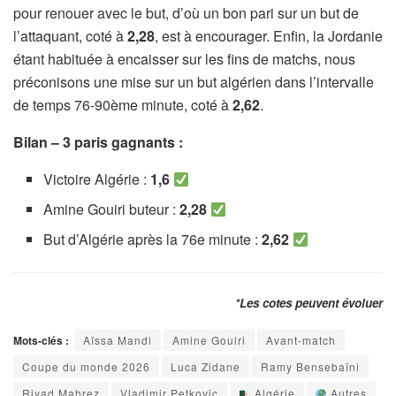
pour renouer avec le but, d’où un bon pari sur un but de
l’attaquant, coté à
2,28
, est à encourager. Enfin, la Jordanie
étant habituée à encaisser sur les fins de matchs, nous
préconisons une mise sur un but algérien dans l’intervalle
de temps 76-90ème minute, coté à
2,62
.
Bilan – 3 paris gagnants :
Victoire Algérie :
1,6
Amine Gouiri buteur :
2,28
But d’Algérie après la 76e minute :
2,62
*Les cotes peuvent évoluer
Mots-clés :
Aïssa Mandi
Amine Gouiri
Avant-match
Coupe du monde 2026
Luca Zidane
Ramy Bensebaïni
Riyad Mahrez
Vladimir Petkovic
Algérie
Autres