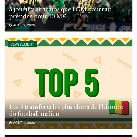
5 joueurs africains que l’OM pourrait
prendre pour 10 M€
AOÛT 5, 2026
CLASSEMENT
Les 5 transferts les plus chers de l’histoire
du football malien
AOÛT 1, 2026