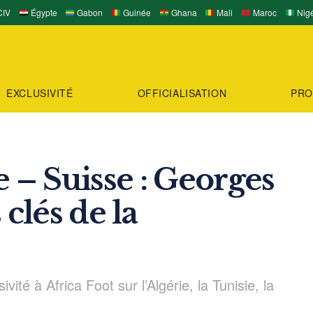
IV
Égypte
Gabon
Guinée
Ghana
Mali
Maroc
Nigé
EXCLUSIVITÉ
OFFICIALISATION
PRO
e – Suisse : Georges
 clés de la
ité à Africa Foot sur l’Algérie, la Tunisie, la