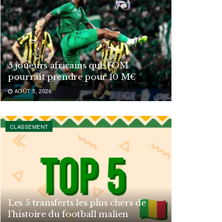
5 joueurs africains que l’OM
pourrait prendre pour 10 M€
AOÛT 5, 2026
CLASSEMENT
Les 5 transferts les plus chers de
l’histoire du football malien