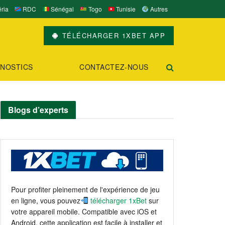
ria
RDC
Sénégal
Togo
Tunisie
Autres
TÉLÉCHARGER 1XBET APP
NOSTICS
CONTACTEZ-NOUS
Blogs d’experts
Pour profiter pleinement de l'expérience de jeu
en ligne, vous pouvez
télécharger 1xBet
sur
votre appareil mobile. Compatible avec iOS et
Android, cette application est facile à installer et