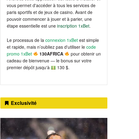
vous permet d'accéder à tous les services de
paris sportifs et de jeux de casino. Avant de
pouvoir commencer à jouer et à parier, une
étape essentielle est une
inscription 1xBet
.
Le processus de la
connexion 1xBet
est simple
et rapide, mais n’oubliez pas d'utiliser le
code
promo 1xBet
130AFRICA
pour obtenir un
cadeau de bienvenue — le bonus sur votre
premier dépôt jusqu'à
130 $.
Exclusivité