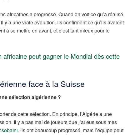
ons africaines a progressé. Quand on voit ce qu’a réalisé
 y a une vraie évolution. Ils confirment ce qu’ils avaient
ent à se mettre en avant, et c’est tant mieux pour le
on africaine peut gagner le Mondial dès cette
gérienne face à la Suisse
ne sélection algérienne ?
orter de cette sélection. En principe, l’Algérie a une
sion. Il y a pas mal de joueurs que j’ai eus sous mes
nsebaïni
. Ils ont beaucoup progressé, mais l’équipe peut