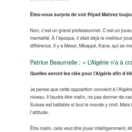
Êtes-vous surpris de voir Riyad Mahrez toujo
Non, c’est un grand professionnel. C’est un joueu
mentalité. À l’époque, il était déjà le meilleur jou
différence. Il y a Messi, Mbappé, Kane, qui se mo
Patrice Beaumelle : « L’Algérie n’a à c
Quelles seront les clés pour l’Algérie afin d’él
Je pense que cette opposition convient à l’Algérie,
niveau. Il faudra être malin, ne pas donner de 
Suisse est battable si tout le monde y croit. Mais 
l’attitude.
Être malin, cela veut dire jouer intelligemment, ê