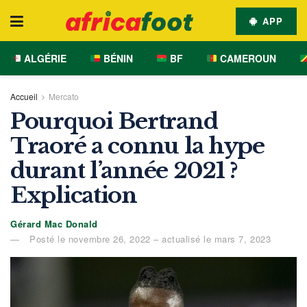
APP
ALGÉRIE
BÉNIN
BF
CAMEROUN
Accueil
Mercato
Pourquoi Bertrand
Traoré a connu la hype
durant l’année 2021 ?
Explication
Gérard Mac Donald
Posté le novembre 26, 2022 – actualisé le mars 7, 2023