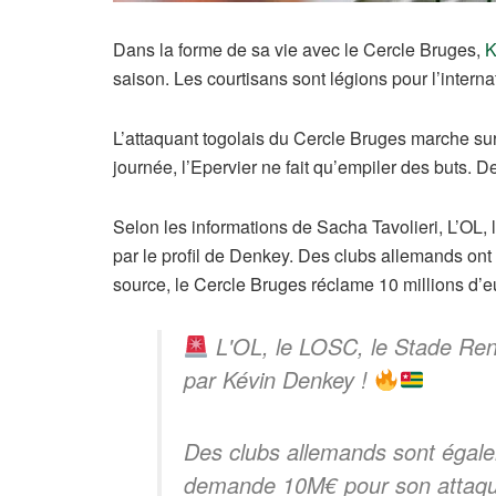
Dans la forme de sa vie avec le Cercle Bruges,
K
saison. Les courtisans sont légions pour l’interna
L’attaquant togolais du Cercle Bruges marche sur
journée, l’Epervier ne fait qu’empiler des buts. 
Selon les informations de Sacha Tavolieri, L’OL,
par le profil de Denkey. Des clubs allemands ont
source, le Cercle Bruges réclame 10 millions d’eu
L'OL, le LOSC, le Stade Re
par Kévin Denkey !
Des clubs allemands sont égale
demande 10M€ pour son attaq