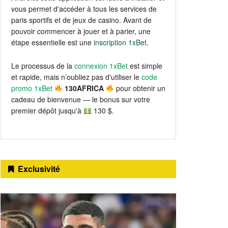
vous permet d'accéder à tous les services de
paris sportifs et de jeux de casino. Avant de
pouvoir commencer à jouer et à parier, une
étape essentielle est une
inscription 1xBet
.
Le processus de la
connexion 1xBet
est simple
et rapide, mais n’oubliez pas d'utiliser le
code
promo 1xBet
130AFRICA
pour obtenir un
cadeau de bienvenue — le bonus sur votre
premier dépôt jusqu'à
130 $.
Exclusivité