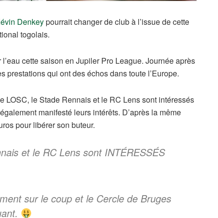
évin Denkey
pourrait changer de club à l’issue de cette
tional togolais.
 l’eau cette saison en Jupiler Pro League. Journée après
Des prestations qui ont des échos dans toute l’Europe.
 le LOSC, le Stade Rennais et le RC Lens sont intéressés
 également manifesté leurs intérêts. D’après la même
ros pour libérer son buteur.
nnais et le RC Lens sont INTÉRESSÉS
ment sur le coup et le Cercle de Bruges
uant.