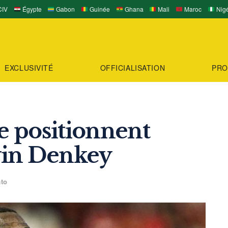
IV
Égypte
Gabon
Guinée
Ghana
Mali
Maroc
Nigé
EXCLUSIVITÉ
OFFICIALISATION
PRO
se positionnent
vin Denkey
to