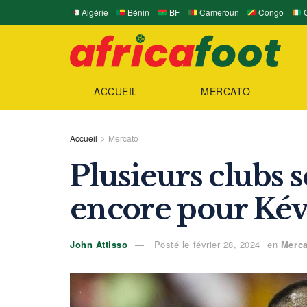
Algérie
Bénin
BF
Cameroun
Congo
C
ACCUEIL
MERCATO
Accueil
Mercato
Plusieurs clubs 
encore pour Ké
John Attisso
Posté le février 28, 2024
en
Merca