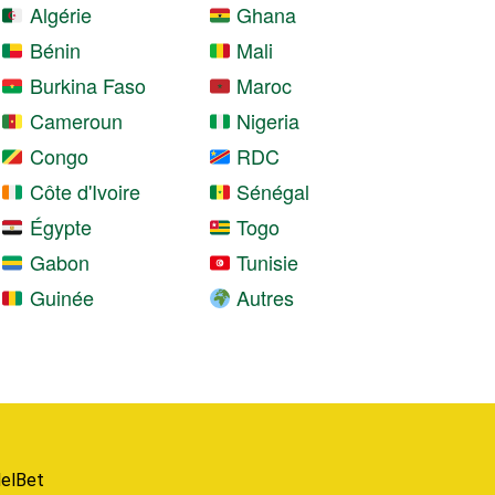
Algérie
Ghana
Bénin
Mali
Burkina Faso
Maroc
Cameroun
Nigeria
Congo
RDC
Côte d'Ivoire
Sénégal
Égypte
Togo
Gabon
Tunisie
Guinée
Autres
elBet