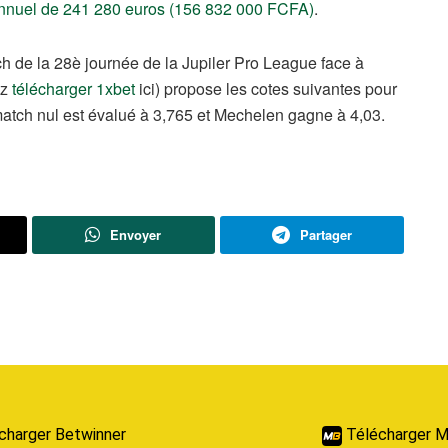
annuel de 241 280 euros (156 832 000 FCFA)
.
ch de la 28è journée de la Jupiler Pro League face à
ez
télécharger 1xbet
ici) propose les cotes suivantes pour
atch nul est évalué à 3,765 et Mechelen gagne à 4,03.
Envoyer
Partager
charger Betwinner
Télécharger M