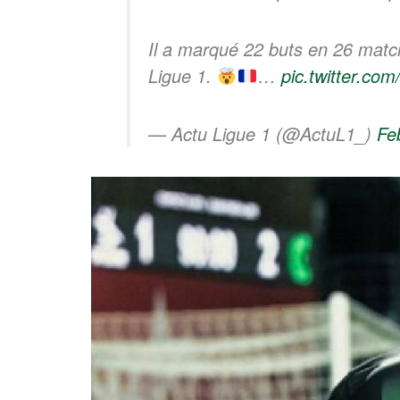
Il a marqué 22 buts en 26 match
Ligue 1.
…
pic.twitter.co
— Actu Ligue 1 (@ActuL1_)
Fe