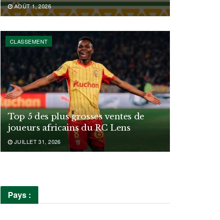
AOÛT 1, 2026
CLASSEMENT
Top 5 des plus grosses ventes de
joueurs africains du RC Lens
JUILLET 31, 2026
Pays :