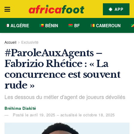
APP
ALGÉRIE
BÉNIN
BF
CAMEROUN
Accueil
Exclusivité
#ParoleAuxAgents –
Fabrizio Rhétice : « La
concurrence est souvent
rude »
Les dessous du métier d'agent de joueurs dévoilés
Bréhima Diakité
Posté le avril 19, 2025 – actualisé le octobre 18, 2025