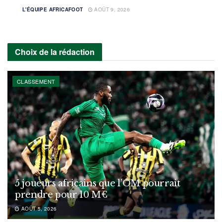
L'ÉQUIPE AFRICAFOOT
AOÛT 9, 2026
Choix de la rédaction
CLASSEMENT
5 joueurs africains que l’OM pourrait
prendre pour 10 M€
AOÛT 5, 2026