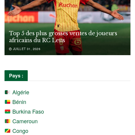
Top 5 des plus grosses ventes de joueurs
africains du RC Lens
JUILLET 31, 2026
Pays :
Algérie
Bénin
Burkina Faso
Cameroun
Congo