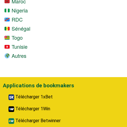
Maroc
Nigeria
RDC
Sénégal
Togo
Tunisie
Autres
Applications de bookmakers
Télécharger 1xBet
Télécharger 1Win
Télécharger Betwinner