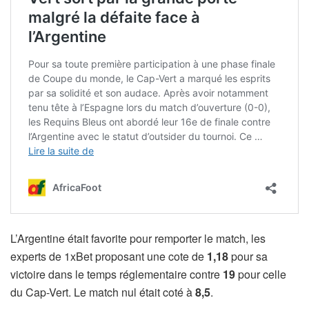
L’Argentine était favorite pour remporter le match, les
experts de 1xBet proposant une cote de
1,18
pour sa
victoire dans le temps réglementaire contre
19
pour celle
du Cap-Vert. Le match nul était coté à
8,5
.