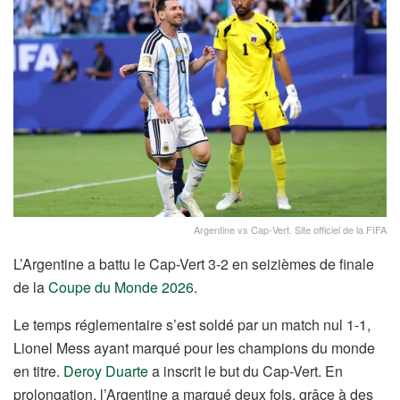
Argentine vs Cap-Vert. Site officiel de la FIFA
L’Argentine a battu le Cap-Vert 3-2 en seizièmes de finale
de la
Coupe du Monde 2026
.
Le temps réglementaire s’est soldé par un match nul 1-1,
Lionel Mess ayant marqué pour les champions du monde
en titre.
Deroy Duarte
a inscrit le but du Cap-Vert. En
prolongation, l’Argentine a marqué deux fois, grâce à des