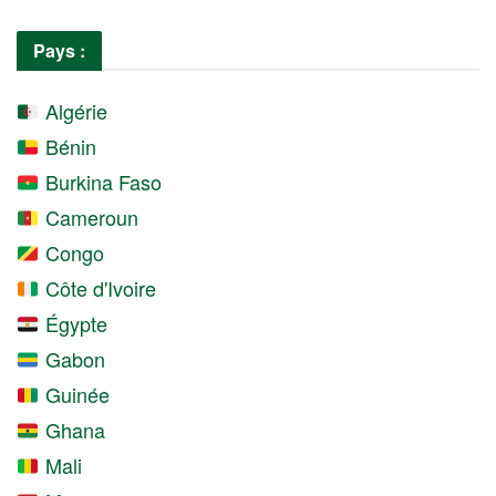
Pays :
Algérie
Bénin
Burkina Faso
Cameroun
Congo
Côte d'Ivoire
Égypte
Gabon
Guinée
Ghana
Mali