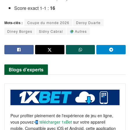
Score exact 1-1 :
16
Mots-clés :
Coupe du monde 2026
Deroy Duarte
Diney Borges
Sidny Cabral
Autres
Blogs d’experts
Pour profiter pleinement de l'expérience de jeu en ligne,
vous pouvez
télécharger 1xBet
sur votre appareil
mobile. Compatible avec iOS et Android, cette application