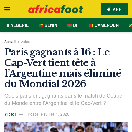
APP
ALGÉRIE
BÉNIN
BF
CAMEROUN
Accueil
Actus
Paris gagnants à 16 : Le
Cap-Vert tient tête à
l’Argentine mais éliminé
du Mondial 2026
Quels paris ont gagnants dans le match de Coupe
du Monde entre l'Argentine et le Cap-Vert ?
Victor
Posté le juillet 4, 2026