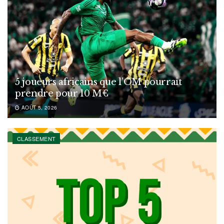
5 joueurs africains que l’OM pourrait
prendre pour 10 M€
AOÛT 5, 2026
CLASSEMENT