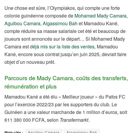
Une chose est sûre, l’Olympiakos, qui compte une forte
colonie guinéenne composée de
Mohamed Mady Camara
,
Aguibou Camara
,
Algassimou Bah
et Mamadou Kané,
compte réduire sa masse salariale cet été et beaucoup de
joueurs sont annoncés sur le départ… Si Mohamed Mady
Camara est
déjà mis sur la liste des ventes
, Mamadou
Kané, encore sous contrat jusqu’en juin 2025, devrait faire
objet d’un nouveau prêt.
Parcours de Mady Camara, coûts des transferts,
rémunération et plus
Mamadou Kané a été élu « Meilleur joueur » du Pafos FC
pour l’exercice 2022/23 par les supporters du club. Le
Guinéen a une valeur marchande de 1 million d’euros, soit
611 380 000 FCFA, selon
Transfermarkt
.
Mots-clés :
Aguibou Camara
Algassimou Bah