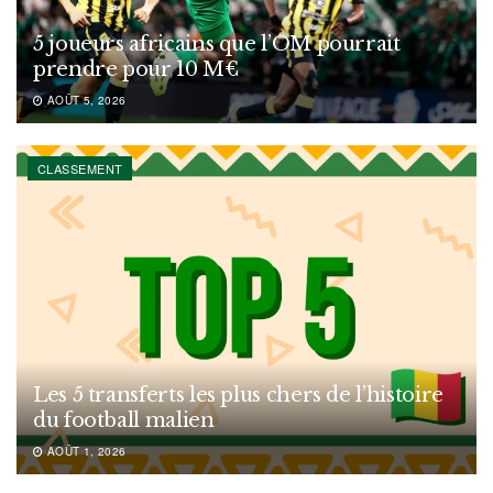
5 joueurs africains que l’OM pourrait
prendre pour 10 M€
AOÛT 5, 2026
CLASSEMENT
Les 5 transferts les plus chers de l’histoire
du football malien
AOÛT 1, 2026