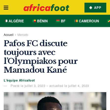
APP
ALGÉRIE
BÉNIN
BF
CAMEROUN
Accueil
Mercato
Pafos FC discute
toujours avec
l’Olympiakos pour
Mamadou Kané
L'équipe Africafoot
Posté le juillet 3, 2023 – actualisé le juillet 4, 2023