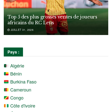
Top 5 des plus grosses ventes de joueurs
africains du RC Lens
JUILLET 31, 2026
Pays :
Algérie
Bénin
Burkina Faso
Cameroun
Congo
Côte d'Ivoire