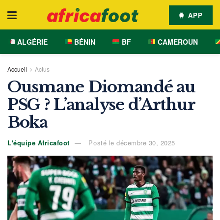
APP
ALGÉRIE
BÉNIN
BF
CAMEROUN
Accueil
Actus
Ousmane Diomandé au
PSG ? L’analyse d’Arthur
Boka
L'équipe Africafoot
Posté le décembre 30, 2025