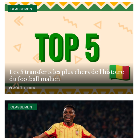
CLASSEMENT
Les 5 transferts les plus chers de l’histoire
du football malien
AOÛT 1, 2026
CLASSEMENT