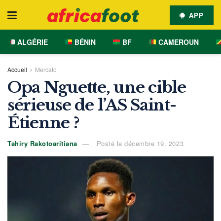
APP
ALGÉRIE
BÉNIN
BF
CAMEROUN
Accueil
Mercato
Opa Nguette, une cible
sérieuse de l’AS Saint-
Étienne ?
Tahiry Rakotoaritiana
Posté le décembre 19, 2023