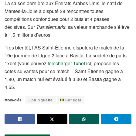
La saison dernière aux Émirats Arabes Unis, le natif de
Mantes-la-Jolie
a disputé 28 rencontres toutes
compétitions confondues pour 2 buts et 4 passes
décisives. Sur
Transfermarkt
, sa valeur marchande s’élève
à 1,5 millions d’euros.
Très bientôt, l’AS Saint-Étienne disputera le match de la
19e journée de Ligue 2 face à Bastia. La société de paris
1xbet (vous pouvez
télécharger 1xbet
ici) propose les
cotes suivantes pour ce match – Saint-Étienne gagne à
1,80, un match nul est évalué à 3,30 et Bastia gagne à
4,55.
Mots-clés :
Opa Nguette
Sénégal