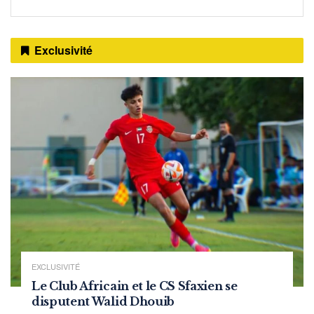
Exclusivité
EXCLUSIVITÉ
Le Club Africain et le CS Sfaxien se
disputent Walid Dhouib