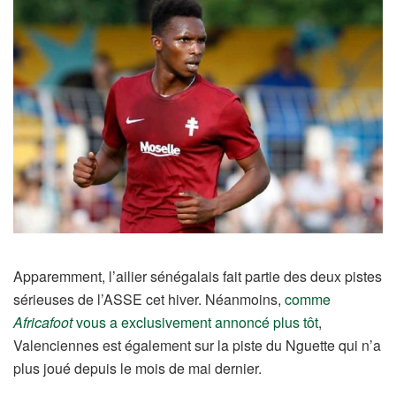
Apparemment, l’ailier sénégalais fait partie des deux pistes
sérieuses de l’ASSE cet hiver. Néanmoins,
comme
Africafoot
vous a exclusivement annoncé plus tôt
,
Valenciennes est également sur la piste du Nguette qui n’a
plus joué depuis le mois de mai dernier.