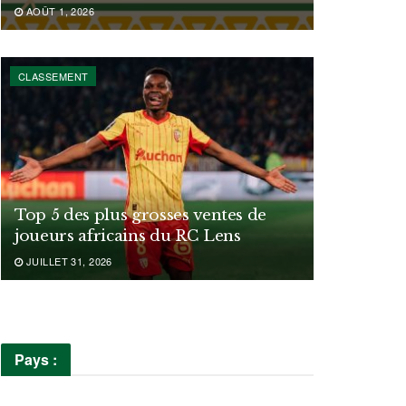
AOÛT 1, 2026
CLASSEMENT
Top 5 des plus grosses ventes de
joueurs africains du RC Lens
JUILLET 31, 2026
Pays :