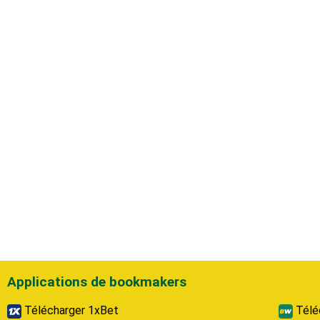
Applications de bookmakers
Télécharger 1xBet
Télé