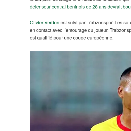
défenseur central béninois de 28 ans devrait bou
Olivier Verdon
est suivi par Trabzonspor. Les sou
en contact avec l’entourage du joueur. Trabzonspor
est qualifié pour une coupe européenne.