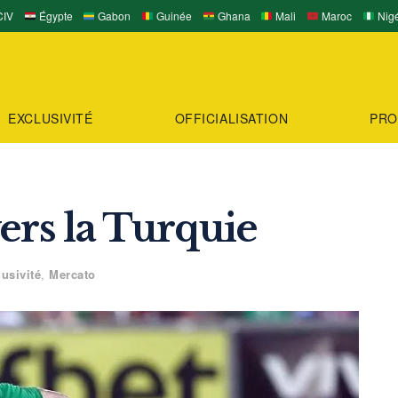
IV
Égypte
Gabon
Guinée
Ghana
Mali
Maroc
Nigé
EXCLUSIVITÉ
OFFICIALISATION
PRO
ers la Turquie
usivité
,
Mercato