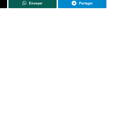
Envoyer
Partager