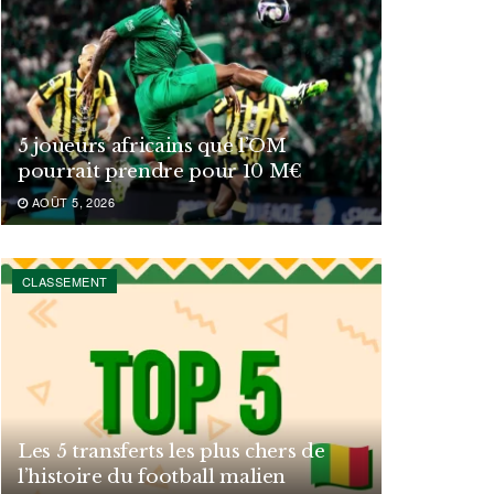
5 joueurs africains que l’OM
pourrait prendre pour 10 M€
AOÛT 5, 2026
CLASSEMENT
Les 5 transferts les plus chers de
l’histoire du football malien